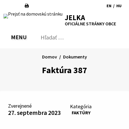
Preskočiť
EN
/
HU
na
Switch
Zmen
RSS
Mapa
Tlačiť
Zvýšiť
Zmenšiť
Zväčšiť
JELKA
obsah
language
jazyk
kontrast
veľkosť
veľkosť
OFICIÁLNE STRÁNKY OBCE
to
na
písma
písma
English
Magy
MENU
PREPNÚŤ
Hľadať:
Odo
vyh
for
Domov
Dokumenty
Faktúra 387
Zverejnené
Kategória
27. septembra 2023
FAKTÚRY