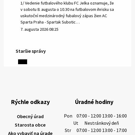
1/ Vedenie futbalového klubu FC Jelka oznamuje, že
v sobotu 8. augusta o 10.30 na futbalovom ihrisku sa
uskutoční medzinárodný fubalový zápas žien AC
Sparta Praha - Spartak Subotic…
7. augusta 2026 08:25
Staršie správy
6. augusta 2026 08:13
Miestne oznamy: 06.08.2026
1/ PITNÁ VODA NIE JE SAMOZREJMOSŤ. Dlhodobé
sucho a vysoké teploty spôsobujú pokles
výdatnosti vodárenských zdrojov.
Rýchle odkazy
Úradné hodiny
Západoslovenská vodárenská spoločnosť preto
žiada obyvateľov o…
Pon
07:00 - 12:00 13:00 - 16:00
Obecný úrad
6. augusta 2026 08:12
Ut
Nestránkový deň
Starosta obce
Str
07:00 - 12:00 13:00 - 17:00
Ako vybaviť na úrade