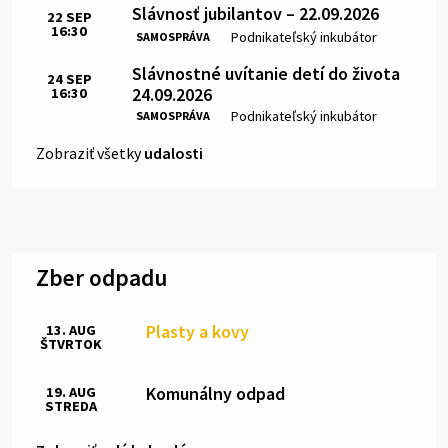
Slávnosť jubilantov – 22.09.2026
22
SEP
16:30
Čas:
Miesto:
Podnikateľský inkubátor
SAMOSPRÁVA
Slávnostné uvítanie detí do života
24
SEP
24.09.2026
16:30
Čas:
Miesto:
Podnikateľský inkubátor
SAMOSPRÁVA
Zobraziť všetky
udalosti
Zber odpadu
Plasty a kovy
13. AUG
ŠTVRTOK
Komunálny odpad
19. AUG
STREDA