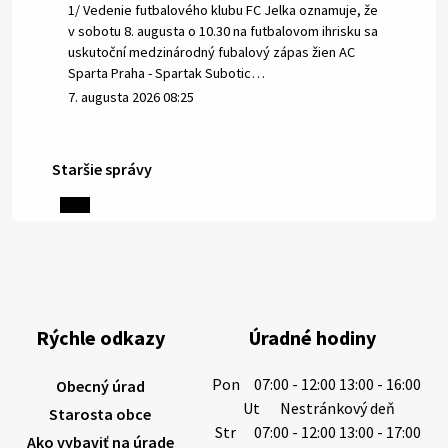
1/ Vedenie futbalového klubu FC Jelka oznamuje, že
v sobotu 8. augusta o 10.30 na futbalovom ihrisku sa
uskutoční medzinárodný fubalový zápas žien AC
Sparta Praha - Spartak Subotic…
7. augusta 2026 08:25
Staršie správy
6. augusta 2026 08:13
Miestne oznamy: 06.08.2026
1/ PITNÁ VODA NIE JE SAMOZREJMOSŤ. Dlhodobé
sucho a vysoké teploty spôsobujú pokles
výdatnosti vodárenských zdrojov.
Rýchle odkazy
Úradné hodiny
Západoslovenská vodárenská spoločnosť preto
žiada obyvateľov o…
Pon
07:00 - 12:00 13:00 - 16:00
Obecný úrad
6. augusta 2026 08:12
Ut
Nestránkový deň
Starosta obce
Str
07:00 - 12:00 13:00 - 17:00
Ako vybaviť na úrade