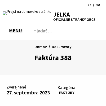
Preskočiť
EN
/
HU
na
Switch
Zmen
RSS
Mapa
Tlačiť
Zvýšiť
Zmenšiť
Zväčšiť
JELKA
obsah
language
jazyk
kontrast
veľkosť
veľkosť
OFICIÁLNE STRÁNKY OBCE
to
na
písma
písma
English
Magy
MENU
PREPNÚŤ
Hľadať:
Odo
vyh
for
Domov
Dokumenty
Faktúra 388
Zverejnené
Kategória
27. septembra 2023
FAKTÚRY