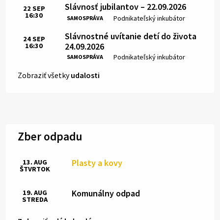
Slávnosť jubilantov – 22.09.2026
22
SEP
16:30
Čas:
Miesto:
Podnikateľský inkubátor
SAMOSPRÁVA
Slávnostné uvítanie detí do života
24
SEP
24.09.2026
16:30
Čas:
Miesto:
Podnikateľský inkubátor
SAMOSPRÁVA
Zobraziť všetky
udalosti
Zber odpadu
Plasty a kovy
13. AUG
ŠTVRTOK
Komunálny odpad
19. AUG
STREDA