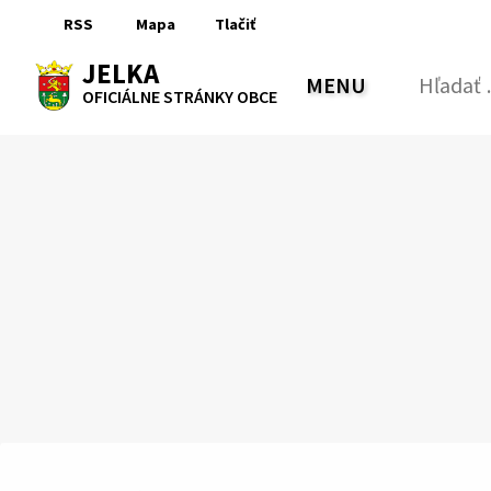
Preskočiť
RSS
Mapa
Tlačiť
na
RSS
Mapa
Tlačiť
obsah
JELKA
MENU
PREPNÚŤ
Hľadať:
OFICIÁLNE STRÁNKY OBCE