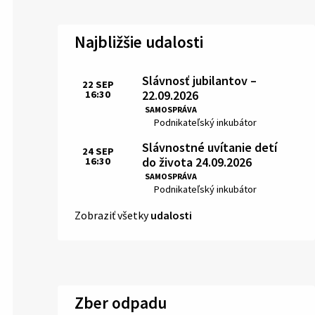
Najbližšie udalosti
Slávnosť jubilantov –
22
SEP
22.09.2026
16:30
Čas:
SAMOSPRÁVA
Miesto:
Podnikateľský inkubátor
Slávnostné uvítanie detí
24
SEP
do života 24.09.2026
16:30
Čas:
SAMOSPRÁVA
Miesto:
Podnikateľský inkubátor
Zobraziť všetky
udalosti
Zber odpadu