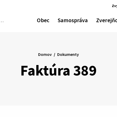
Zv
Obec
Samospráva
Zverejň
Odoslať
vyhľadávací
formulár
Domov
Dokumenty
Faktúra 389