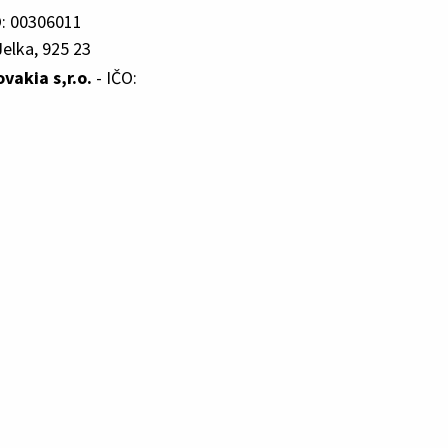
O: 00306011
elka, 925 23
ovakia s,r.o.
- IČO: