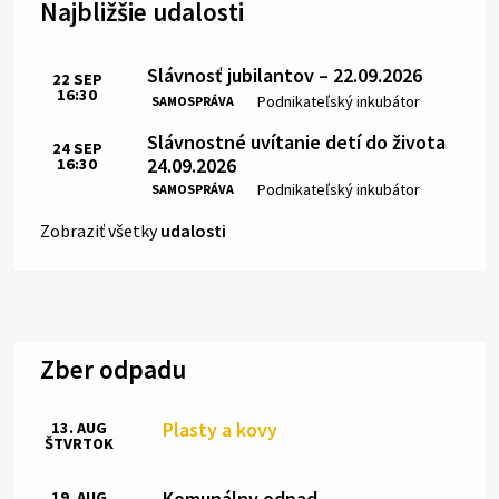
Najbližšie udalosti
Slávnosť jubilantov – 22.09.2026
22
SEP
16:30
Čas:
Miesto:
Podnikateľský inkubátor
SAMOSPRÁVA
Slávnostné uvítanie detí do života
24
SEP
24.09.2026
16:30
Čas:
Miesto:
Podnikateľský inkubátor
SAMOSPRÁVA
Zobraziť všetky
udalosti
Zber odpadu
Plasty a kovy
13. AUG
ŠTVRTOK
Komunálny odpad
19. AUG