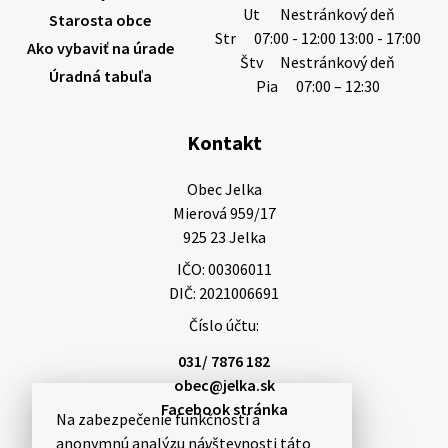
Ut
Nestránkový deň
Starosta obce
Str
07:00 - 12:00 13:00 - 17:00
Ako vybaviť na úrade
Štv
Nestránkový deň
Úradná tabuľa
5. augusta 2026 13:10
Pia
07:00 – 12:30
Kontakt
Miestne oznamy: 05.08.2026
Smútočný oznam: 05.08.2026 1/ Vážení obyvatelia!S
Obec Jelka

hlbokým zármutkom Vám oznamujeme, že vo veku
Mierová 959/17

73 rokov nás opustila Irena Tanková, rodená
925 23 Jelka
Tanková. Pohreb zosnulej bude dňa 6.08.20…
IČO: 00306011
5. augusta 2026 12:59
DIČ: 2021006691
Číslo účtu:
3. augusta 2026 08:45
031/ 7876 182
obec@jelka.sk
Facebook stránka
Na zabezpečenie funkčnosti a
Miestne oznamy: 03.08.2026
anonymnú analýzu návštevnosti táto