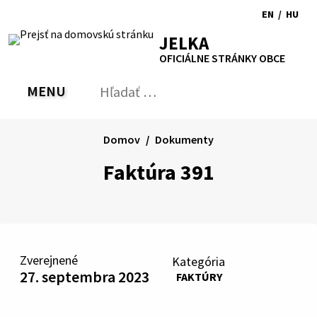
Preskočiť
EN
/
HU
na
Switch
Zmen
RSS
Mapa
Tlačiť
Zvýšiť
Zmenšiť
Zväčšiť
JELKA
obsah
language
jazyk
kontrast
veľkosť
veľkosť
OFICIÁLNE STRÁNKY OBCE
to
na
písma
písma
English
Magy
MENU
PREPNÚŤ
Hľadať:
Odo
vyh
for
Domov
Dokumenty
Faktúra 391
Zverejnené
Kategória
27. septembra 2023
FAKTÚRY