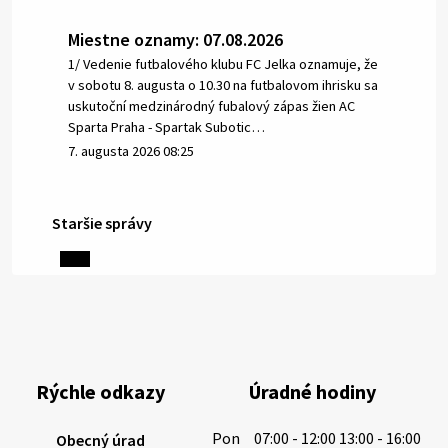
Miestne oznamy: 07.08.2026
1/ Vedenie futbalového klubu FC Jelka oznamuje, že
v sobotu 8. augusta o 10.30 na futbalovom ihrisku sa
uskutoční medzinárodný fubalový zápas žien AC
Sparta Praha - Spartak Subotic…
7. augusta 2026 08:25
Staršie správy
6. augusta 2026 08:13
Miestne oznamy: 06.08.2026
1/ PITNÁ VODA NIE JE SAMOZREJMOSŤ. Dlhodobé
sucho a vysoké teploty spôsobujú pokles
výdatnosti vodárenských zdrojov.
Rýchle odkazy
Úradné hodiny
Západoslovenská vodárenská spoločnosť preto
žiada obyvateľov o…
Pon
07:00 - 12:00 13:00 - 16:00
Obecný úrad
6. augusta 2026 08:12