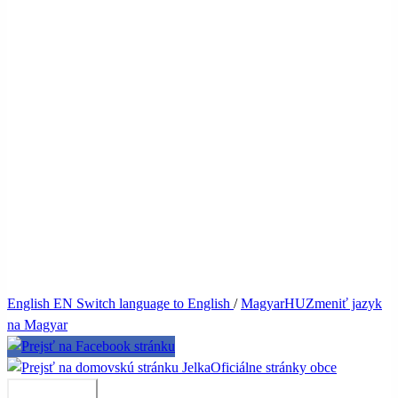
English
EN
Switch language to English
/
Magyar
HU
Zmeniť jazyk
na Magyar
Jelka
Oficiálne stránky obce