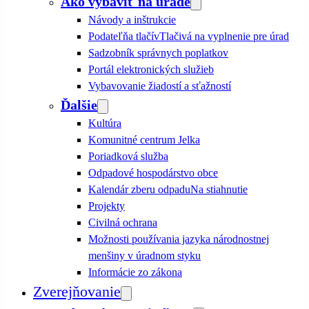
Ako vybaviť na úrade
Návody a inštrukcie
Podateľňa tlačív
Tlačivá na vyplnenie pre úrad
Sadzobník správnych poplatkov
Portál elektronických služieb
Vybavovanie žiadostí a sťažností
Ďalšie
Kultúra
Komunitné centrum Jelka
Poriadková služba
Odpadové hospodárstvo obce
Kalendár zberu odpadu
Na stiahnutie
Projekty
Civilná ochrana
Možnosti používania jazyka národnostnej
menšiny v úradnom styku
Informácie zo zákona
Zverejňovanie