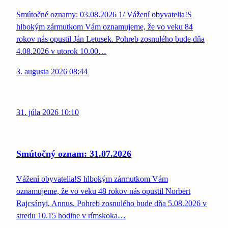
Smútočné oznamy: 03.08.2026 1/ Vážení obyvatelia!S
hlbokým zármutkom Vám oznamujeme, že vo veku 84
rokov nás opustil Ján Letusek. Pohreb zosnulého bude dňa
4.08.2026 v utorok 10.00…
3. augusta 2026 08:44
31. júla 2026 10:10
Smútočný oznam: 31.07.2026
Vážení obyvatelia!S hlbokým zármutkom Vám
oznamujeme, že vo veku 48 rokov nás opustil Norbert
Rajcsányi, Annus. Pohreb zosnulého bude dňa 5.08.2026 v
stredu 10.15 hodine v rímskoka…