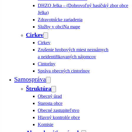
DHZO Jelka – (Dobrovoľný hasičský zbor obce
Jelka)
Zdravotnícke zariadenia
Služby v obci
Na mape
Cirkev
Cirkev
Zrušenie hrobových miest neznámych
a neidentifikovaných nájomcov
Cintoríny
Správa obecných cintorínov
Samospráva
Štruktúra
Obecný úrad
Starosta obce
Obecné zastupiteľstvo
Hlavný kontrolór obce
Komisie