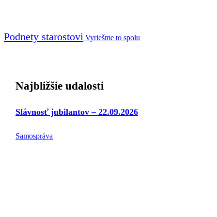
Podnety starostovi
Vyriešme to spolu
Najbližšie udalosti
Slávnosť jubilantov – 22.09.2026
Samospráva