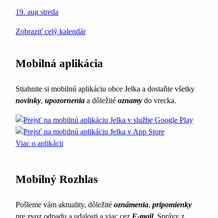
19. aug
streda
Zobraziť celý kalendár
Mobilná aplikácia
Stiahnite si mobilnú aplikáciu obce Jelka a dostaňte všetky
novinky
,
upozornenia
a dôležité
oznamy
do vrecka.
Viac o aplikácii
Mobilný Rozhlas
Pošleme vám aktuality, dôležité
oznámenia
,
pripomienky
pre zvoz odpadu a udalosti a viac cez
E-mail
. Správy z