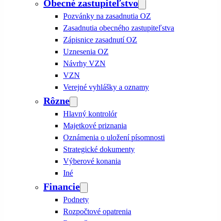
Obecné zastupiteľstvo
Pozvánky na zasadnutia OZ
Zasadnutia obecného zastupiteľstva
Zápisnice zasadnutí OZ
Uznesenia OZ
Návrhy VZN
VZN
Verejné vyhlášky a oznamy
Rôzne
Hlavný kontrolór
Majetkové priznania
Oznámenia o uložení písomnosti
Strategické dokumenty
Výberové konania
Iné
Financie
Podnety
Rozpočtové opatrenia