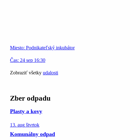
Miesto:
Podnikateľský inkubátor
Čas:
24
sep
16:30
Zobraziť všetky
udalosti
Zber odpadu
Plasty a kovy
13. aug
štvrtok
Komunálny odpad