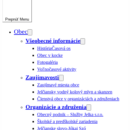
Prepnúť
Menu
Obec
Všeobecné informácie
História
Časová os
Obec v kocke
Fotogaléria
Voľnočasové aktivity
Zaujímavosti
Zaujímavé miesta obce
Jelčiansky vodný kolový mlyn a skanzen
Členstvá obce v organizáciách a združeniach
Organizácie a združenia
Obecný podnik – Služby Jelka s.r.o.
Školské a predškolské zariadenia
Jelčianske slovo-Jókai Szó