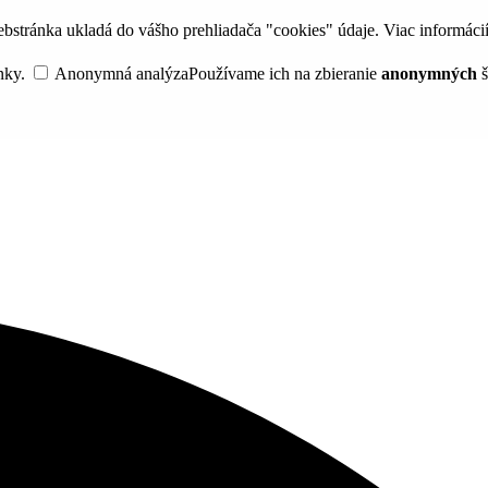
bstránka ukladá do vášho prehliadača "cookies" údaje. Viac informáci
nky.
Anonymná analýza
Používame ich na zbieranie
anonymných
š