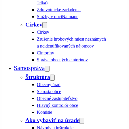
Jelka)
Zdravotnícke zariadenia
Služby v obci
Na mape
Cirkev
Cirkev
Zrušenie hrobových miest neznámych
a neidentifikovaných nájomcov
Cintoríny
Správa obecných cintorínov
Samospráva
Štruktúra
Obecný úrad
Starosta obce
Obecné zastupiteľstvo
Hlavný kontrolór obce
Komisie
Ako vybaviť na úrade
Návody a inštrukcie