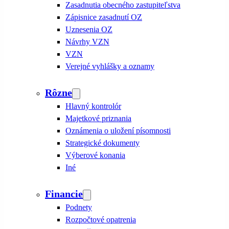
Zasadnutia obecného zastupiteľstva
Zápisnice zasadnutí OZ
Uznesenia OZ
Návrhy VZN
VZN
Verejné vyhlášky a oznamy
Rôzne
Hlavný kontrolór
Majetkové priznania
Oznámenia o uložení písomnosti
Strategické dokumenty
Výberové konania
Iné
Financie
Podnety
Rozpočtové opatrenia