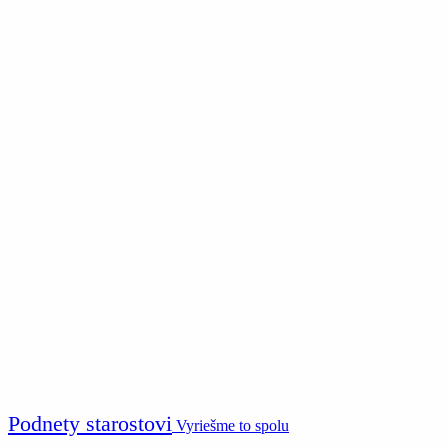
Podnety starostovi
Vyriešme to spolu