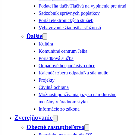
Podateľňa tlačív
Tlačivá na vyplnenie pre úrad
Sadzobník správnych poplatkov
Portál elektronických služieb
Vybavovanie žiadostí a sťažností
Ďalšie
Kultúra
Komunitné centrum Jelka
Poriadková služba
Odpadové hospodárstvo obce
Kalendár zberu odpadu
Na stiahnutie
Projekty
Civilná ochrana
Možnosti používania jazyka národnostnej
menšiny v úradnom styku
Informácie zo zákona
Zverejňovanie
Obecné zastupiteľstvo
Pozvánky na zasadnutia OZ