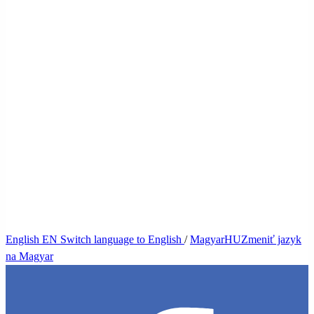
English
EN
Switch language to English
/
Magyar
HU
Zmeniť jazyk
na Magyar