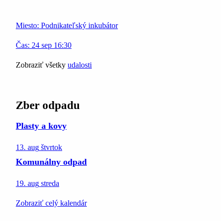
Miesto:
Podnikateľský inkubátor
Čas:
24
sep
16:30
Zobraziť všetky
udalosti
Zber odpadu
Plasty a kovy
13. aug
štvrtok
Komunálny odpad
19. aug
streda
Zobraziť celý kalendár