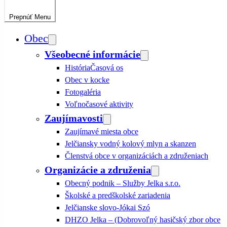
Prepnúť
Menu
Obec
Všeobecné informácie
História
Časová os
Obec v kocke
Fotogaléria
Voľnočasové aktivity
Zaujímavosti
Zaujímavé miesta obce
Jelčiansky vodný kolový mlyn a skanzen
Členstvá obce v organizáciách a združeniach
Organizácie a združenia
Obecný podnik – Služby Jelka s.r.o.
Školské a predškolské zariadenia
Jelčianske slovo-Jókai Szó
DHZO Jelka – (Dobrovoľný hasičský zbor obce