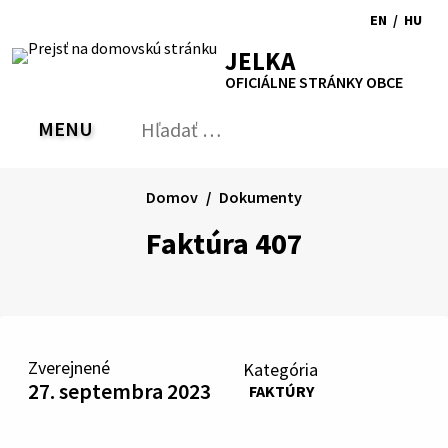
Preskočiť
EN
/
HU
na
Switch
Zmen
RSS
Mapa
Tlačiť
Zvýšiť
Zmenšiť
Zväčšiť
JELKA
obsah
language
jazyk
kontrast
veľkosť
veľkosť
OFICIÁLNE STRÁNKY OBCE
to
na
písma
písma
English
Magy
MENU
PREPNÚŤ
Hľadať:
Odo
vyh
for
Domov
Dokumenty
Faktúra 407
Zverejnené
Kategória
27. septembra 2023
FAKTÚRY