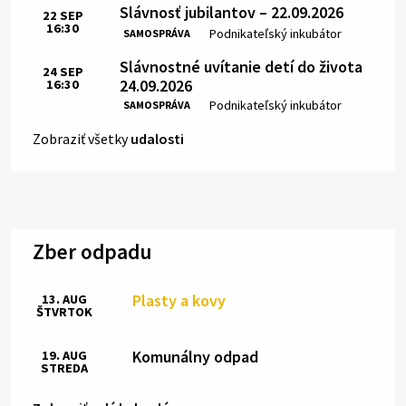
Slávnosť jubilantov – 22.09.2026
22
SEP
16:30
Čas:
Miesto:
Podnikateľský inkubátor
SAMOSPRÁVA
Slávnostné uvítanie detí do života
24
SEP
24.09.2026
16:30
Čas:
Miesto:
Podnikateľský inkubátor
SAMOSPRÁVA
Zobraziť všetky
udalosti
Zber odpadu
Plasty a kovy
13. AUG
ŠTVRTOK
Komunálny odpad
19. AUG
STREDA