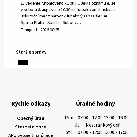
1/ Vedenie futbalového klubu FC Jelka oznamuje, že
v sobotu 8. augusta o 10.30 na futbalovom ihrisku sa
uskutoční medzinárodný fubalový zápas žien AC
Sparta Praha - Spartak Subotic…
7. augusta 2026 08:25
Staršie správy
6. augusta 2026 08:13
Miestne oznamy: 06.08.2026
1/ PITNÁ VODA NIE JE SAMOZREJMOSŤ. Dlhodobé
sucho a vysoké teploty spôsobujú pokles
výdatnosti vodárenských zdrojov.
Rýchle odkazy
Úradné hodiny
Západoslovenská vodárenská spoločnosť preto
žiada obyvateľov o…
Pon
07:00 - 12:00 13:00 - 16:00
Obecný úrad
6. augusta 2026 08:12
Ut
Nestránkový deň
Starosta obce
Str
07:00 - 12:00 13:00 - 17:00
Ako vybaviť na úrade