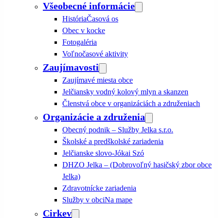
Všeobecné informácie
História
Časová os
Obec v kocke
Fotogaléria
Voľnočasové aktivity
Zaujímavosti
Zaujímavé miesta obce
Jelčiansky vodný kolový mlyn a skanzen
Členstvá obce v organizáciách a združeniach
Organizácie a združenia
Obecný podnik – Služby Jelka s.r.o.
Školské a predškolské zariadenia
Jelčianske slovo-Jókai Szó
DHZO Jelka – (Dobrovoľný hasičský zbor obce
Jelka)
Zdravotnícke zariadenia
Služby v obci
Na mape
Cirkev