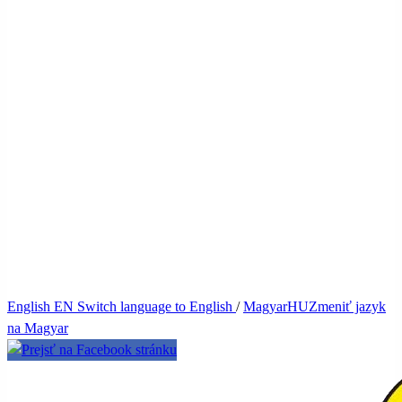
English
EN
Switch language to English
/
Magyar
HU
Zmeniť jazyk
na Magyar