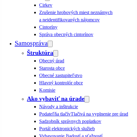
Cirkev
Zrušenie hrobových miest neznámych
a neidentifikovaných nájomcov
Cintoríny
Správa obecných cintorínov
Samospráva
Štruktúra
Obecný úrad
Starosta obce
Obecné zastupiteľstvo
Hlavný kontrolór obce
Komisie
Ako vybaviť na úrade
Návody a inštrukcie
Podateľňa tlačív
Tlačivá na vyplnenie pre úrad
Sadzobník správnych poplatkov
Portál elektronických služieb
Vybavovanie žiadostí a sťažností