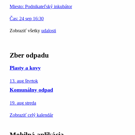
Miesto:
Podnikateľský inkubátor
Čas:
24
sep
16:30
Zobraziť všetky
udalosti
Zber odpadu
Plasty a kovy
13. aug
štvrtok
Komunálny odpad
19. aug
streda
Zobraziť celý kalendár
Mobilná aplikácia