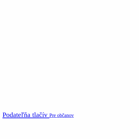
Podateľňa tlačív
Pre občanov