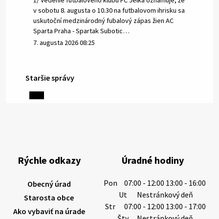
1/ Vedenie futbalového klubu FC Jelka oznamuje, že
v sobotu 8. augusta o 10.30 na futbalovom ihrisku sa
uskutoční medzinárodný fubalový zápas žien AC
Sparta Praha - Spartak Subotic…
7. augusta 2026 08:25
Staršie správy
6. augusta 2026 08:13
Miestne oznamy: 06.08.2026
1/ PITNÁ VODA NIE JE SAMOZREJMOSŤ. Dlhodobé
sucho a vysoké teploty spôsobujú pokles
výdatnosti vodárenských zdrojov.
Rýchle odkazy
Úradné hodiny
Západoslovenská vodárenská spoločnosť preto
žiada obyvateľov o…
Pon
07:00 - 12:00 13:00 - 16:00
Obecný úrad
6. augusta 2026 08:12
Ut
Nestránkový deň
Starosta obce
Str
07:00 - 12:00 13:00 - 17:00
Ako vybaviť na úrade
Štv
Nestránkový deň