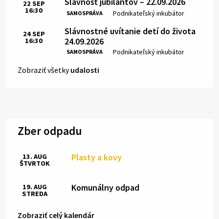
Slávnosť jubilantov – 22.09.2026
22
SEP
16:30
Čas:
Miesto:
Podnikateľský inkubátor
SAMOSPRÁVA
Slávnostné uvítanie detí do života
24
SEP
24.09.2026
16:30
Čas:
Miesto:
Podnikateľský inkubátor
SAMOSPRÁVA
Zobraziť všetky
udalosti
Zber odpadu
Plasty a kovy
13. AUG
ŠTVRTOK
Komunálny odpad
19. AUG
STREDA
Zobraziť celý kalendár