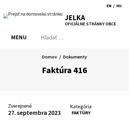
Preskočiť
EN
/
HU
na
Switch
Zmen
RSS
Mapa
Tlačiť
Zvýšiť
Zmenšiť
Zväčšiť
JELKA
obsah
language
jazyk
kontrast
veľkosť
veľkosť
OFICIÁLNE STRÁNKY OBCE
to
na
písma
písma
English
Magy
MENU
PREPNÚŤ
Hľadať:
Odo
vyh
for
Domov
Dokumenty
Faktúra 416
Zverejnené
Kategória
27. septembra 2023
FAKTÚRY