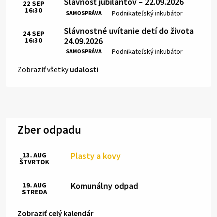
Slávnosť jubilantov – 22.09.2026
22
SEP
16:30
Čas:
Miesto:
Podnikateľský inkubátor
SAMOSPRÁVA
Slávnostné uvítanie detí do života
24
SEP
24.09.2026
16:30
Čas:
Miesto:
Podnikateľský inkubátor
SAMOSPRÁVA
Zobraziť všetky
udalosti
Zber odpadu
Plasty a kovy
13. AUG
ŠTVRTOK
Komunálny odpad
19. AUG
STREDA
Zobraziť celý kalendár