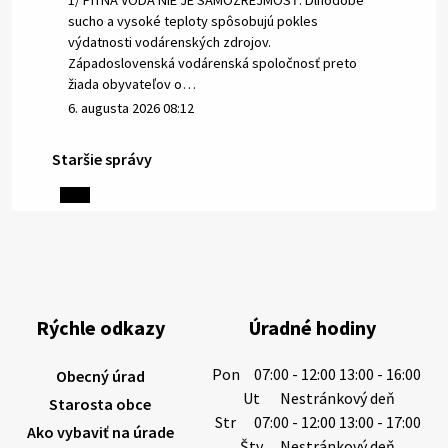
1/ PITNÁ VODA NIE JE SAMOZREJMOSŤ. Dlhodobé
sucho a vysoké teploty spôsobujú pokles
výdatnosti vodárenských zdrojov.
Západoslovenská vodárenská spoločnosť preto
žiada obyvateľov o…
6. augusta 2026 08:12
Staršie správy
5. augusta 2026 13:10
Miestne oznamy: 05.08.2026
Smútočný oznam: 05.08.2026 1/ Vážení obyvatelia!S
hlbokým zármutkom Vám oznamujeme, že vo veku
Rýchle odkazy
Úradné hodiny
73 rokov nás opustila Irena Tanková, rodená
Tanková. Pohreb zosnulej bude dňa 6.08.20…
Pon
07:00 - 12:00 13:00 - 16:00
Obecný úrad
5. augusta 2026 12:59
Ut
Nestránkový deň
Starosta obce
Str
07:00 - 12:00 13:00 - 17:00
Ako vybaviť na úrade
Štv
Nestránkový deň