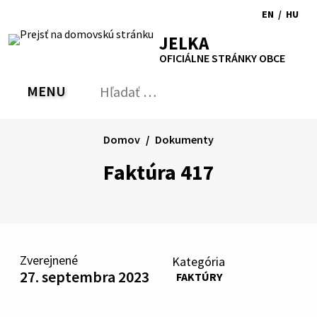
Preskočiť
EN
/
HU
na
Switch
Zmen
RSS
Mapa
Tlačiť
Zvýšiť
Zmenšiť
Zväčšiť
JELKA
obsah
language
jazyk
kontrast
veľkosť
veľkosť
OFICIÁLNE STRÁNKY OBCE
to
na
písma
písma
English
Magy
MENU
PREPNÚŤ
Hľadať:
Odo
vyh
for
Domov
Dokumenty
Faktúra 417
Zverejnené
Kategória
27. septembra 2023
FAKTÚRY