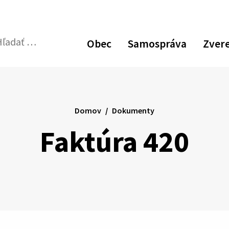
Obec
Samospráva
Zver
dať:
Odoslať
vyhľadávací
formulár
Domov
Dokumenty
Faktúra 420