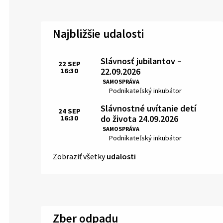
Najbližšie udalosti
Slávnosť jubilantov –
22
SEP
22.09.2026
16:30
Čas:
SAMOSPRÁVA
Miesto:
Podnikateľský inkubátor
Slávnostné uvítanie detí
24
SEP
do života 24.09.2026
16:30
Čas:
SAMOSPRÁVA
Miesto:
Podnikateľský inkubátor
Zobraziť všetky
udalosti
Zber odpadu