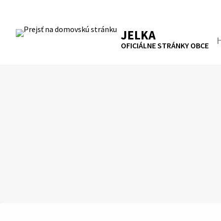
Preskočiť
na
RSS
Mapa
Tlačiť
obsah
JELKA
Hľa
OFICIÁLNE STRÁNKY OBCE