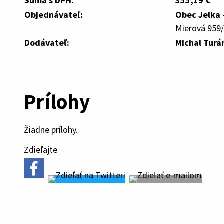
Suma s DPH:
355,19 €
Objednávateľ:
Obec Jelka
Mierová 959/
Dodávateľ:
Michal Turá
Prílohy
Žiadne prílohy.
Zdieľajte