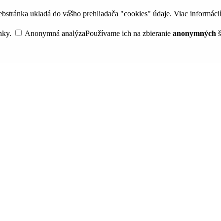
bstránka ukladá do vášho prehliadača "cookies" údaje. Viac informáci
nky.
Anonymná analýza
Používame ich na zbieranie
anonymných
š