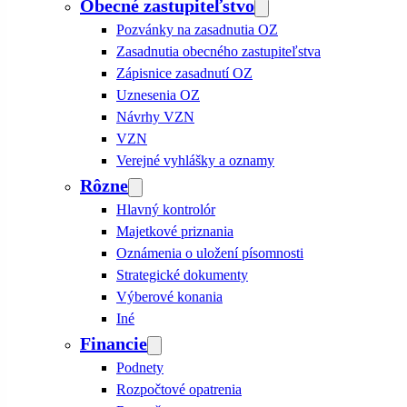
Obecné zastupiteľstvo
Pozvánky na zasadnutia OZ
Zasadnutia obecného zastupiteľstva
Zápisnice zasadnutí OZ
Uznesenia OZ
Návrhy VZN
VZN
Verejné vyhlášky a oznamy
Rôzne
Hlavný kontrolór
Majetkové priznania
Oznámenia o uložení písomnosti
Strategické dokumenty
Výberové konania
Iné
Financie
Podnety
Rozpočtové opatrenia