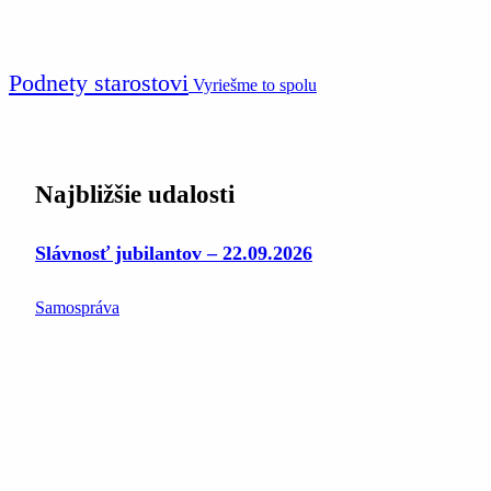
Podnety starostovi
Vyriešme to spolu
Najbližšie udalosti
Slávnosť jubilantov – 22.09.2026
Samospráva