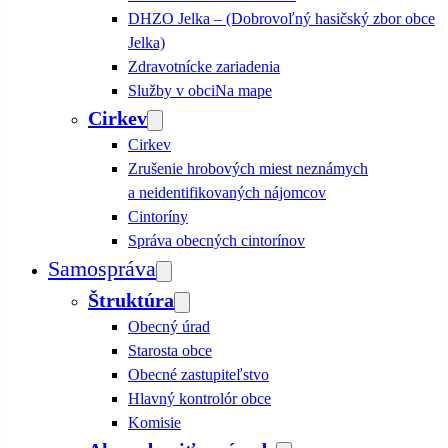
DHZO Jelka – (Dobrovoľný hasičský zbor obce
Jelka)
Zdravotnícke zariadenia
Služby v obci
Na mape
Cirkev
Cirkev
Zrušenie hrobových miest neznámych
a neidentifikovaných nájomcov
Cintoríny
Správa obecných cintorínov
Samospráva
Štruktúra
Obecný úrad
Starosta obce
Obecné zastupiteľstvo
Hlavný kontrolór obce
Komisie