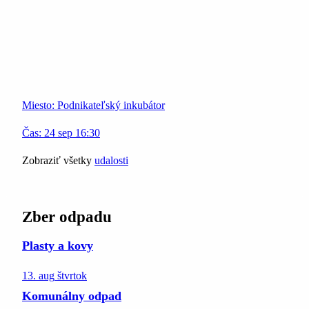
Miesto:
Podnikateľský inkubátor
Čas:
24
sep
16:30
Zobraziť všetky
udalosti
Zber odpadu
Plasty a kovy
13. aug
štvrtok
Komunálny odpad