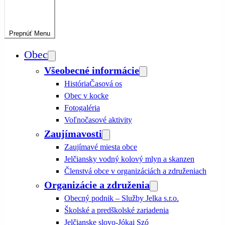
Prepnúť
Menu
Obec
Všeobecné informácie
História
Časová os
Obec v kocke
Fotogaléria
Voľnočasové aktivity
Zaujímavosti
Zaujímavé miesta obce
Jelčiansky vodný kolový mlyn a skanzen
Členstvá obce v organizáciách a združeniach
Organizácie a združenia
Obecný podnik – Služby Jelka s.r.o.
Školské a predškolské zariadenia
Jelčianske slovo-Jókai Szó