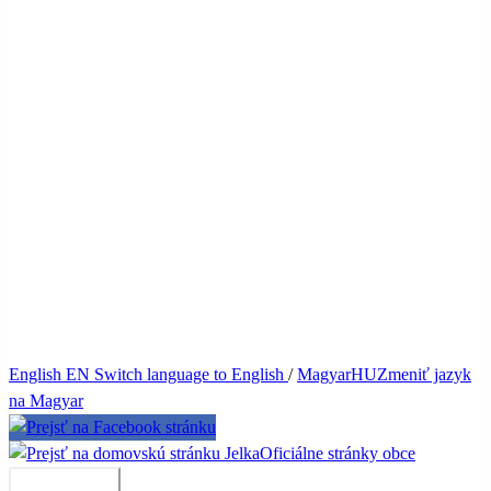
English
EN
Switch language to English
/
Magyar
HU
Zmeniť jazyk
na Magyar
Jelka
Oficiálne stránky obce