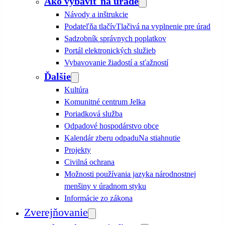
Ako vybaviť na úrade
Návody a inštrukcie
Podateľňa tlačív
Tlačivá na vyplnenie pre úrad
Sadzobník správnych poplatkov
Portál elektronických služieb
Vybavovanie žiadostí a sťažností
Ďalšie
Kultúra
Komunitné centrum Jelka
Poriadková služba
Odpadové hospodárstvo obce
Kalendár zberu odpadu
Na stiahnutie
Projekty
Civilná ochrana
Možnosti používania jazyka národnostnej
menšiny v úradnom styku
Informácie zo zákona
Zverejňovanie