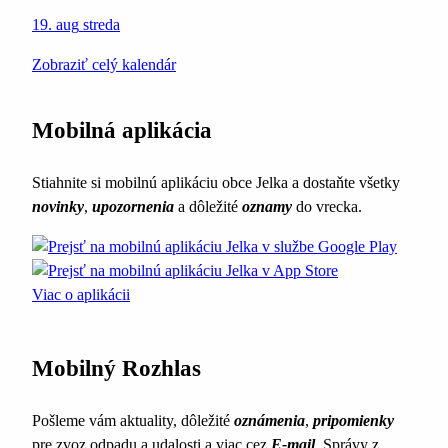
19. aug
streda
Zobraziť celý kalendár
Mobilná aplikácia
Stiahnite si mobilnú aplikáciu obce Jelka a dostaňte všetky
novinky
,
upozornenia
a dôležité
oznamy
do vrecka.
Viac o aplikácii
Mobilný Rozhlas
Pošleme vám aktuality, dôležité
oznámenia
,
pripomienky
pre zvoz odpadu a udalosti a viac cez
E-mail
. Správy z