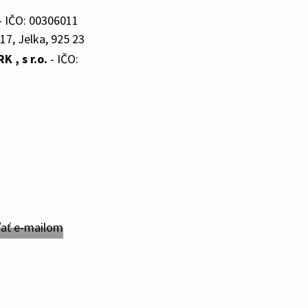
- IČO: 00306011
17, Jelka, 925 23
, s r.o.
- IČO: