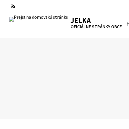
Preskočiť
na
RSS
Mapa
Tlačiť
obsah
JELKA
Hľa
OFICIÁLNE STRÁNKY OBCE