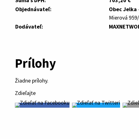
Suma s DPH:
703,20 €
Objednávateľ:
Obec Jelka
Mierová 959/
Dodávateľ:
MAXNETWORK 
Prílohy
Žiadne prílohy.
Zdieľajte