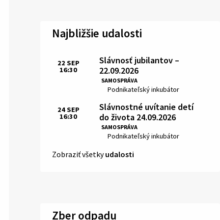
Najbližšie udalosti
Slávnosť jubilantov –
22
SEP
22.09.2026
16:30
Čas:
SAMOSPRÁVA
Miesto:
Podnikateľský inkubátor
Slávnostné uvítanie detí
24
SEP
do života 24.09.2026
16:30
Čas:
SAMOSPRÁVA
Miesto:
Podnikateľský inkubátor
Zobraziť všetky
udalosti
Zber odpadu