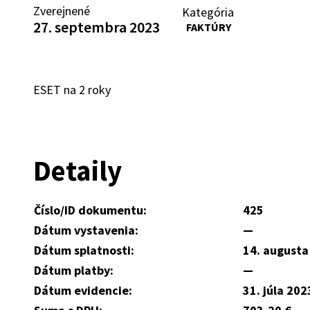
Zverejnené
Kategória
27. septembra 2023
FAKTÚRY
ESET na 2 roky
Detaily
Číslo/ID dokumentu:
425
Dátum vystavenia:
—
Dátum splatnosti:
14. augusta
Dátum platby:
—
Dátum evidencie:
31. júla 202