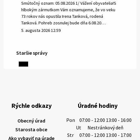
Smútočný oznam: 05.08.2026 1/ Vážení obyvatelia!S
hlbokým zármutkom Vám oznamujeme, že vo veku
73 rokov nás opustila Irena Tanková, rodená
Tanková. Pohreb zosnulej bude dňa 6.08.20…
5. augusta 2026 12:59
Staršie správy
3. augusta 2026 08:45
Miestne oznamy: 03.08.2026
Smútočné oznamy: 03.08.2026 1/ Vážení obyvatelia!S
hlbokým zármutkom Vám oznamujeme, že vo veku
84 rokov nás opustil Ján Letusek. Pohreb zosnulého
Rýchle odkazy
Úradné hodiny
bude dňa 4.08.2026 v utorok 10.00…
3. augusta 2026 08:44
Pon
07:00 - 12:00 13:00 - 16:00
Obecný úrad
Ut
Nestránkový deň
Starosta obce
Str
07:00 - 12:00 13:00 - 17:00
Ako vybaviť na úrade