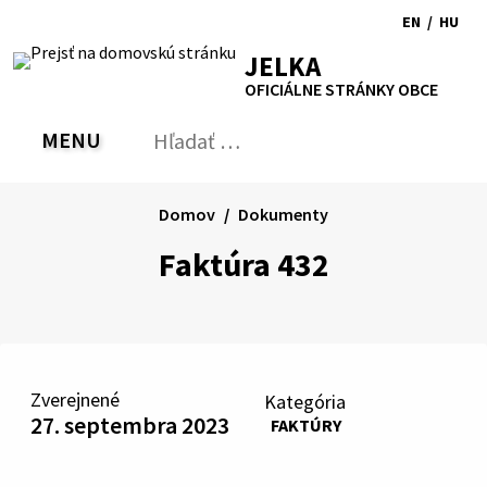
Preskočiť
EN
/
HU
na
Switch
Zmen
RSS
Mapa
Tlačiť
Zvýšiť
Zmenšiť
Zväčšiť
JELKA
obsah
language
jazyk
kontrast
veľkosť
veľkosť
OFICIÁLNE STRÁNKY OBCE
to
na
písma
písma
English
Magy
MENU
PREPNÚŤ
Hľadať:
Odo
vyh
for
Domov
Dokumenty
Faktúra 432
Zverejnené
Kategória
27. septembra 2023
FAKTÚRY