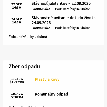
Slávnosť jubilantov – 22.09.2026
22
SEP
16:30
Čas:
Miesto:
Podnikateľský inkubátor
SAMOSPRÁVA
Slávnostné uvítanie detí do života
24
SEP
24.09.2026
16:30
Čas:
Miesto:
Podnikateľský inkubátor
SAMOSPRÁVA
Zobraziť všetky
udalosti
Zber odpadu
Plasty a kovy
13. AUG
ŠTVRTOK
Komunálny odpad
19. AUG
STREDA