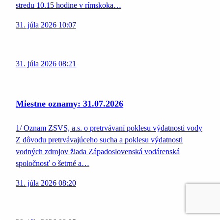
stredu 10.15 hodine v rímskoka…
31. júla 2026 10:07
31. júla 2026 08:21
Miestne oznamy: 31.07.2026
1/ Oznam ZSVS, a.s. o pretrvávaní poklesu výdatnosti vody
Z dôvodu pretrvávajúceho sucha a poklesu výdatnosti
vodných zdrojov žiada Západoslovenská vodárenská
spoločnosť o šetrné a…
31. júla 2026 08:20