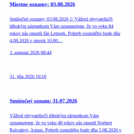
Miestne oznamy: 03.08.2026
Smútočné oznamy: 03.08.2026 1/ Vážení obyvatelia!S
hlbokým zármutkom Vám oznamujeme, že vo veku 84
rokov nás opustil Ján Letusek. Pohreb zosnulého bude dňa
4.08.2026 v utorok 10.00…
3. augusta 2026 08:44
31. júla 2026 10:10
Smútočný oznam: 31.07.2026
Vážení obyvatelia!S hlbokým zármutkom Vám
oznamujeme, že vo veku 48 rokov nás opustil Norbert
Rajcsányi, Annus. Pohreb zosnulého bude dňa 5.08.2026 v