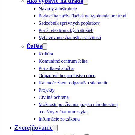
Ako vybaviť na úrade
Návody a inštrukcie
Podateľňa tlačív
Tlačivá na vyplnenie pre úrad
Sadzobník správnych poplatkov
Portál elektronických služieb
Vybavovanie žiadostí a sťažností
Ďalšie
Kultúra
Komunitné centrum Jelka
Poriadková služba
Odpadové hospodárstvo obce
Kalendár zberu odpadu
Na stiahnutie
Projekty
Civilná ochrana
Možnosti používania jazyka národnostnej
menšiny v úradnom styku
Informácie zo zákona
Zverejňovanie