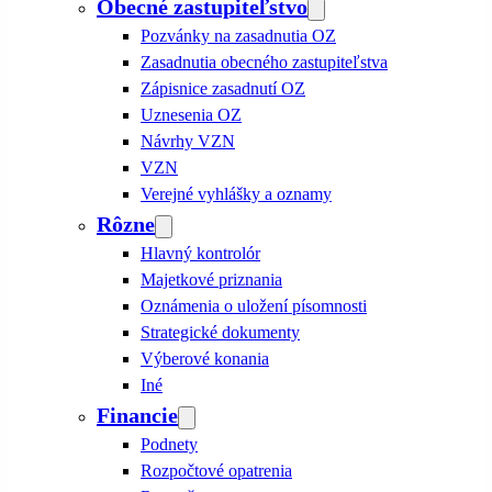
Obecné zastupiteľstvo
Pozvánky na zasadnutia OZ
Zasadnutia obecného zastupiteľstva
Zápisnice zasadnutí OZ
Uznesenia OZ
Návrhy VZN
VZN
Verejné vyhlášky a oznamy
Rôzne
Hlavný kontrolór
Majetkové priznania
Oznámenia o uložení písomnosti
Strategické dokumenty
Výberové konania
Iné
Financie
Podnety
Rozpočtové opatrenia