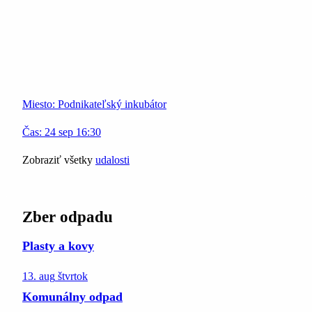
Miesto:
Podnikateľský inkubátor
Čas:
24
sep
16:30
Zobraziť všetky
udalosti
Zber odpadu
Plasty a kovy
13. aug
štvrtok
Komunálny odpad