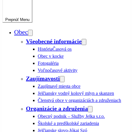
Prepnúť
Menu
Obec
Všeobecné informácie
História
Časová os
Obec v kocke
Fotogaléria
Voľnočasové aktivity
Zaujímavosti
Zaujímavé miesta obce
Jelčiansky vodný kolový mlyn a skanzen
Členstvá obce v organizáciách a združeniach
Organizácie a združenia
Obecný podnik – Služby Jelka s.r.o.
Školské a predškolské zariadenia
Jelčianske slovo-Jókai Szó