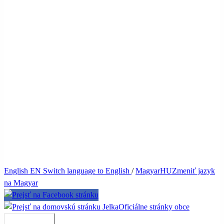
English
EN
Switch language to English
/
Magyar
HU
Zmeniť jazyk
na Magyar
Jelka
Oficiálne stránky obce