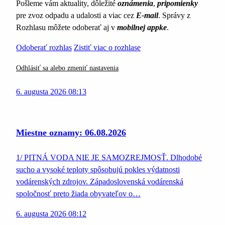
Pošleme vám aktuality, dôležité
oznámenia
,
pripomienky
pre zvoz odpadu a udalosti a viac cez
E-mail
. Správy z
Rozhlasu môžete odoberať aj v
mobilnej appke
.
Odoberať rozhlas
Zistiť viac o rozhlase
Odhlásiť sa alebo zmeniť nastavenia
6. augusta 2026 08:13
Miestne oznamy: 06.08.2026
1/ PITNÁ VODA NIE JE SAMOZREJMOSŤ. Dlhodobé
sucho a vysoké teploty spôsobujú pokles výdatnosti
vodárenských zdrojov. Západoslovenská vodárenská
spoločnosť preto žiada obyvateľov o…
6. augusta 2026 08:12