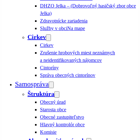
DHZO Jelka – (Dobrovoľný hasičský zbor obce
Jelka)
Zdravotnícke zariadenia
Služby v obci
Na mape
Cirkev
Cirkev
Zrušenie hrobových miest neznámych
a neidentifikovaných nájomcov
Cintoríny
Správa obecných cintorínov
Samospráva
Štruktúra
Obecný úrad
Starosta obce
Obecné zastupiteľstvo
Hlavný kontrolór obce
Komisie