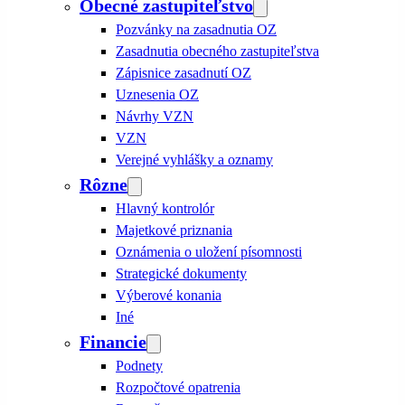
Obecné zastupiteľstvo
Pozvánky na zasadnutia OZ
Zasadnutia obecného zastupiteľstva
Zápisnice zasadnutí OZ
Uznesenia OZ
Návrhy VZN
VZN
Verejné vyhlášky a oznamy
Rôzne
Hlavný kontrolór
Majetkové priznania
Oznámenia o uložení písomnosti
Strategické dokumenty
Výberové konania
Iné
Financie
Podnety
Rozpočtové opatrenia