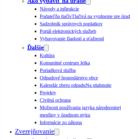
Ako vybaviť na úrade
Návody a inštrukcie
Podateľňa tlačív
Tlačivá na vyplnenie pre úrad
Sadzobník správnych poplatkov
Portál elektronických služieb
Vybavovanie žiadostí a sťažností
Ďalšie
Kultúra
Komunitné centrum Jelka
Poriadková služba
Odpadové hospodárstvo obce
Kalendár zberu odpadu
Na stiahnutie
Projekty
Civilná ochrana
Možnosti používania jazyka národnostnej
menšiny v úradnom styku
Informácie zo zákona
Zverejňovanie