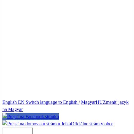
English
EN
Switch language to English
/
Magyar
HU
Zmeniť jazyk
na Magyar
Jelka
Oficiálne stránky obce