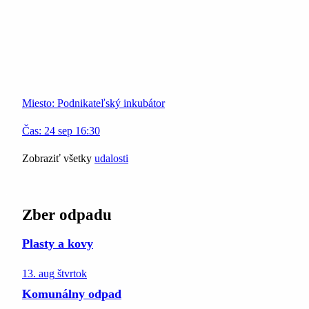
Miesto:
Podnikateľský inkubátor
Čas:
24
sep
16:30
Zobraziť všetky
udalosti
Zber odpadu
Plasty a kovy
13. aug
štvrtok
Komunálny odpad