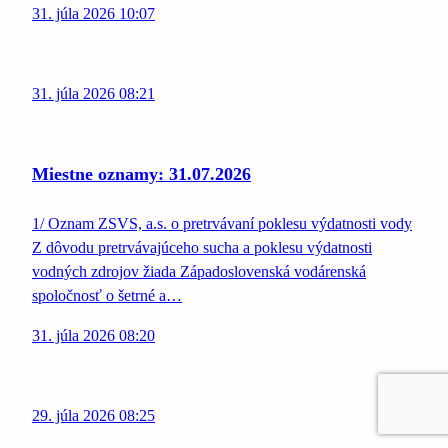
31. júla 2026 10:07
31. júla 2026 08:21
Miestne oznamy: 31.07.2026
1/ Oznam ZSVS, a.s. o pretrvávaní poklesu výdatnosti vody
Z dôvodu pretrvávajúceho sucha a poklesu výdatnosti
vodných zdrojov žiada Západoslovenská vodárenská
spoločnosť o šetrné a…
31. júla 2026 08:20
29. júla 2026 08:25