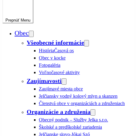
Prepnúť
Menu
Obec
Všeobecné informácie
História
Časová os
Obec v kocke
Fotogaléria
Voľnočasové aktivity
Zaujímavosti
Zaujímavé miesta obce
Jelčiansky vodný kolový mlyn a skanzen
Členstvá obce v organizáciách a združeniach
Organizácie a združenia
Obecný podnik – Služby Jelka s.r.o.
Školské a predškolské zariadenia
Jelčianske slovo-Jókai Szó