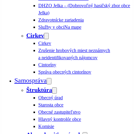
DHZO Jelka – (Dobrovoľný hasičský zbor obce
Jelka)
Zdravotnícke zariadenia
Služby v obci
Na mape
Cirkev
Cirkev
Zrušenie hrobových miest neznámych
a neidentifikovaných nájomcov
Cintoríny
Správa obecných cintorínov
Samospráva
Štruktúra
Obecný úrad
Starosta obce
Obecné zastupiteľstvo
Hlavný kontrolór obce
Komisie