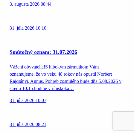
3. augusta 2026 08:44
31. júla 2026 10:10
Smútočný oznam: 31.07.2026
Vážení obyvatelia!S hlbokým zármutkom Vám
oznamujeme, že vo veku 48 rokov nás opustil Norbert
Rajcsányi, Annus. Pohreb zosnulého bude dňa 5.08.2026 v
stredu 10.15 hodine v rímskoka…
31. júla 2026 10:07
31. júla 2026 08:21