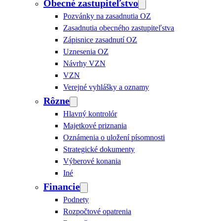
Obecné zastupiteľstvo
Pozvánky na zasadnutia OZ
Zasadnutia obecného zastupiteľstva
Zápisnice zasadnutí OZ
Uznesenia OZ
Návrhy VZN
VZN
Verejné vyhlášky a oznamy
Rôzne
Hlavný kontrolór
Majetkové priznania
Oznámenia o uložení písomnosti
Strategické dokumenty
Výberové konania
Iné
Financie
Podnety
Rozpočtové opatrenia