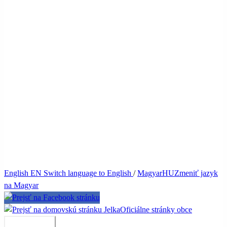
English
EN
Switch language to English
/
Magyar
HU
Zmeniť jazyk
na Magyar
Jelka
Oficiálne stránky obce