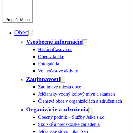
Prepnúť
Menu
Obec
Všeobecné informácie
História
Časová os
Obec v kocke
Fotogaléria
Voľnočasové aktivity
Zaujímavosti
Zaujímavé miesta obce
Jelčiansky vodný kolový mlyn a skanzen
Členstvá obce v organizáciách a združeniach
Organizácie a združenia
Obecný podnik – Služby Jelka s.r.o.
Školské a predškolské zariadenia
Jelčianske slovo-Jókai Szó