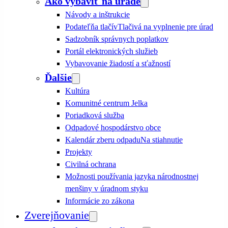
Ako vybaviť na úrade
Návody a inštrukcie
Podateľňa tlačív
Tlačivá na vyplnenie pre úrad
Sadzobník správnych poplatkov
Portál elektronických služieb
Vybavovanie žiadostí a sťažností
Ďalšie
Kultúra
Komunitné centrum Jelka
Poriadková služba
Odpadové hospodárstvo obce
Kalendár zberu odpadu
Na stiahnutie
Projekty
Civilná ochrana
Možnosti používania jazyka národnostnej
menšiny v úradnom styku
Informácie zo zákona
Zverejňovanie