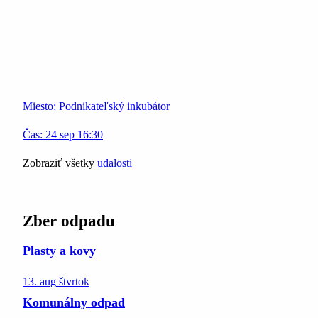
Miesto:
Podnikateľský inkubátor
Čas:
24
sep
16:30
Zobraziť všetky
udalosti
Zber odpadu
Plasty a kovy
13. aug
štvrtok
Komunálny odpad