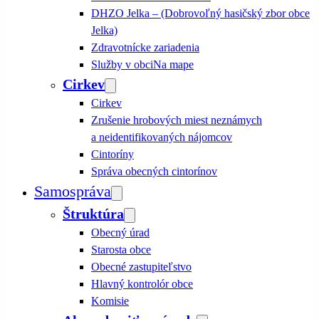
DHZO Jelka – (Dobrovoľný hasičský zbor obce
Jelka)
Zdravotnícke zariadenia
Služby v obci
Na mape
Cirkev
Cirkev
Zrušenie hrobových miest neznámych
a neidentifikovaných nájomcov
Cintoríny
Správa obecných cintorínov
Samospráva
Štruktúra
Obecný úrad
Starosta obce
Obecné zastupiteľstvo
Hlavný kontrolór obce
Komisie