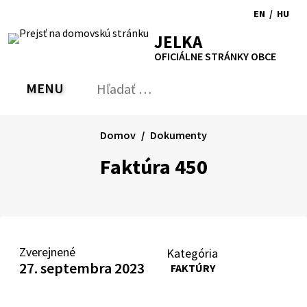
Preskočiť
EN
/
HU
na
Switch
Zmen
RSS
Mapa
Tlačiť
Zvýšiť
Zmenšiť
Zväčšiť
JELKA
obsah
language
jazyk
kontrast
veľkosť
veľkosť
OFICIÁLNE STRÁNKY OBCE
to
na
písma
písma
English
Magy
MENU
PREPNÚŤ
Hľadať:
Odo
vyh
for
Domov
Dokumenty
Faktúra 450
Zverejnené
Kategória
27. septembra 2023
FAKTÚRY