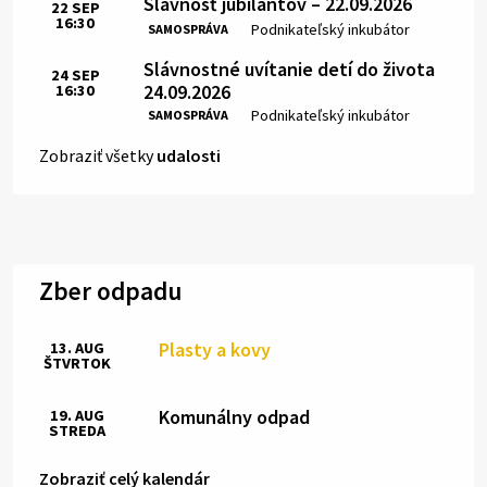
Slávnosť jubilantov – 22.09.2026
22
SEP
16:30
Čas:
Miesto:
Podnikateľský inkubátor
SAMOSPRÁVA
Slávnostné uvítanie detí do života
24
SEP
24.09.2026
16:30
Čas:
Miesto:
Podnikateľský inkubátor
SAMOSPRÁVA
Zobraziť všetky
udalosti
Zber odpadu
Plasty a kovy
13. AUG
ŠTVRTOK
Komunálny odpad
19. AUG
STREDA
Zobraziť celý kalendár