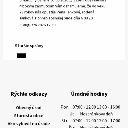
Smútočný oznam: 05.08.2026 1/ Vážení obyvatelia!S
hlbokým zármutkom Vám oznamujeme, že vo veku
73 rokov nás opustila Irena Tanková, rodená
Tanková. Pohreb zosnulej bude dňa 6.08.20…
5. augusta 2026 12:59
Staršie správy
3. augusta 2026 08:45
Miestne oznamy: 03.08.2026
Smútočné oznamy: 03.08.2026 1/ Vážení obyvatelia!S
hlbokým zármutkom Vám oznamujeme, že vo veku
84 rokov nás opustil Ján Letusek. Pohreb zosnulého
Rýchle odkazy
Úradné hodiny
bude dňa 4.08.2026 v utorok 10.00…
3. augusta 2026 08:44
Pon
07:00 - 12:00 13:00 - 16:00
Obecný úrad
Ut
Nestránkový deň
Starosta obce
Str
07:00 - 12:00 13:00 - 17:00
Ako vybaviť na úrade
31. júla 2026 10:10
Štv
Nestránkový deň