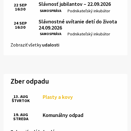
Slávnosť jubilantov – 22.09.2026
22
SEP
16:30
Čas:
Miesto:
Podnikateľský inkubátor
SAMOSPRÁVA
Slávnostné uvítanie detí do života
24
SEP
24.09.2026
16:30
Čas:
Miesto:
Podnikateľský inkubátor
SAMOSPRÁVA
Zobraziť všetky
udalosti
Zber odpadu
Plasty a kovy
13. AUG
ŠTVRTOK
Komunálny odpad
19. AUG
STREDA