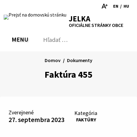
Preskočiť
EN
/
HU
na
Switch
Zmen
RSS
Mapa
Tlačiť
Zvýšiť
Zmenšiť
Zväčšiť
JELKA
obsah
language
jazyk
kontrast
veľkosť
veľkosť
OFICIÁLNE STRÁNKY OBCE
to
na
písma
písma
English
Magy
MENU
PREPNÚŤ
Hľadať:
Odo
vyh
for
Domov
Dokumenty
Faktúra 455
Zverejnené
Kategória
27. septembra 2023
FAKTÚRY