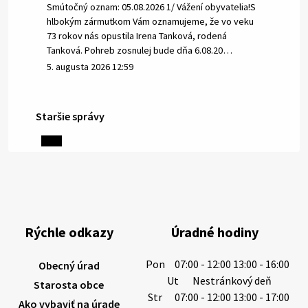
Smútočný oznam: 05.08.2026 1/ Vážení obyvatelia!S
hlbokým zármutkom Vám oznamujeme, že vo veku
73 rokov nás opustila Irena Tanková, rodená
Tanková. Pohreb zosnulej bude dňa 6.08.20…
5. augusta 2026 12:59
Staršie správy
3. augusta 2026 08:45
Miestne oznamy: 03.08.2026
Smútočné oznamy: 03.08.2026 1/ Vážení obyvatelia!S
hlbokým zármutkom Vám oznamujeme, že vo veku
84 rokov nás opustil Ján Letusek. Pohreb zosnulého
Rýchle odkazy
Úradné hodiny
bude dňa 4.08.2026 v utorok 10.00…
3. augusta 2026 08:44
Pon
07:00 - 12:00 13:00 - 16:00
Obecný úrad
Ut
Nestránkový deň
Starosta obce
Str
07:00 - 12:00 13:00 - 17:00
Ako vybaviť na úrade