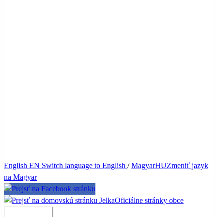
English
EN
Switch language to English
/
Magyar
HU
Zmeniť jazyk
na Magyar
Jelka
Oficiálne stránky obce