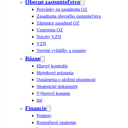
Obecné zastupiteľstvo
Pozvánky na zasadnutia OZ
Zasadnutia obecného zastupiteľstva
Zápisnice zasadnutí OZ
Uznesenia OZ
Návrhy VZN
VZN
Verejné vyhlášky a oznamy
Rôzne
Hlavný kontrolór
Majetkové priznania
Oznámenia o uložení písomnosti
Strategické dokumenty
Výberové konania
Iné
Financie
Podnety
Rozpočtové opatrenia