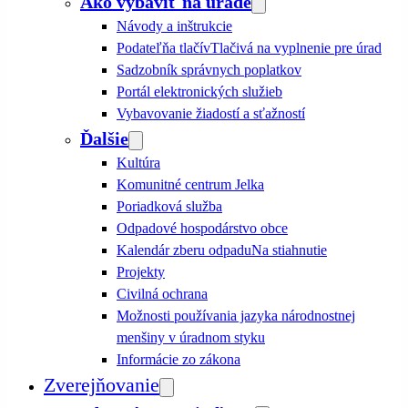
Ako vybaviť na úrade
Návody a inštrukcie
Podateľňa tlačív
Tlačivá na vyplnenie pre úrad
Sadzobník správnych poplatkov
Portál elektronických služieb
Vybavovanie žiadostí a sťažností
Ďalšie
Kultúra
Komunitné centrum Jelka
Poriadková služba
Odpadové hospodárstvo obce
Kalendár zberu odpadu
Na stiahnutie
Projekty
Civilná ochrana
Možnosti používania jazyka národnostnej
menšiny v úradnom styku
Informácie zo zákona
Zverejňovanie