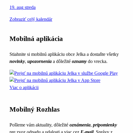
19. aug
streda
Zobraziť celý kalendár
Mobilná aplikácia
Stiahnite si mobilnú aplikáciu obce Jelka a dostaňte všetky
novinky
,
upozornenia
a dôležité
oznamy
do vrecka.
Viac o aplikácii
Mobilný Rozhlas
Pošleme vám aktuality, dôležité
oznámenia
,
pripomienky
pre zvoz odpadu a udalosti a viac cez
E-mail
. Správy z