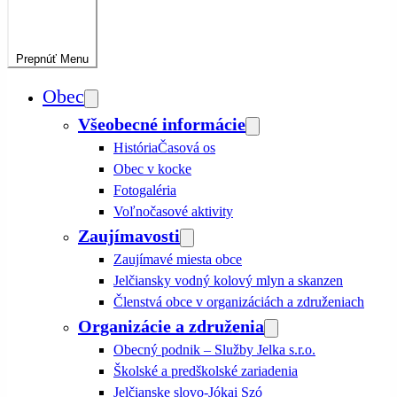
Prepnúť
Menu
Obec
Všeobecné informácie
História
Časová os
Obec v kocke
Fotogaléria
Voľnočasové aktivity
Zaujímavosti
Zaujímavé miesta obce
Jelčiansky vodný kolový mlyn a skanzen
Členstvá obce v organizáciách a združeniach
Organizácie a združenia
Obecný podnik – Služby Jelka s.r.o.
Školské a predškolské zariadenia
Jelčianske slovo-Jókai Szó