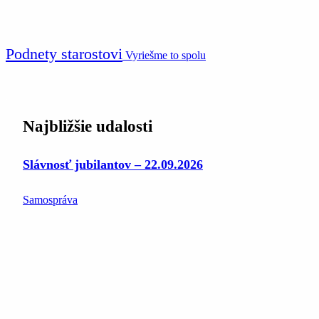
Podnety starostovi
Vyriešme to spolu
Najbližšie udalosti
Slávnosť jubilantov – 22.09.2026
Samospráva