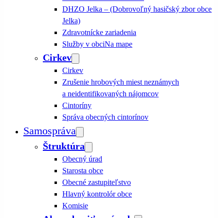
DHZO Jelka – (Dobrovoľný hasičský zbor obce
Jelka)
Zdravotnícke zariadenia
Služby v obci
Na mape
Cirkev
Cirkev
Zrušenie hrobových miest neznámych
a neidentifikovaných nájomcov
Cintoríny
Správa obecných cintorínov
Samospráva
Štruktúra
Obecný úrad
Starosta obce
Obecné zastupiteľstvo
Hlavný kontrolór obce
Komisie