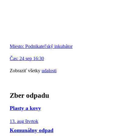
Miesto:
Podnikateľský inkubátor
Čas:
24
sep
16:30
Zobraziť všetky
udalosti
Zber odpadu
Plasty a kovy
13. aug
štvrtok
Komunálny odpad