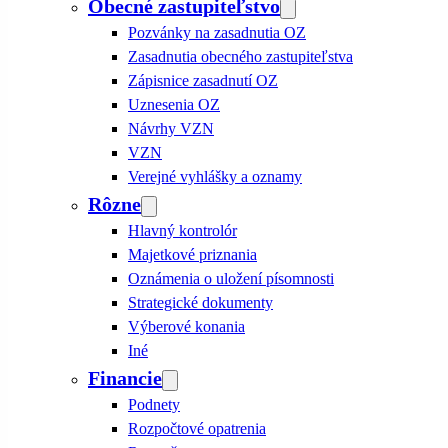
Obecné zastupiteľstvo
Pozvánky na zasadnutia OZ
Zasadnutia obecného zastupiteľstva
Zápisnice zasadnutí OZ
Uznesenia OZ
Návrhy VZN
VZN
Verejné vyhlášky a oznamy
Rôzne
Hlavný kontrolór
Majetkové priznania
Oznámenia o uložení písomnosti
Strategické dokumenty
Výberové konania
Iné
Financie
Podnety
Rozpočtové opatrenia