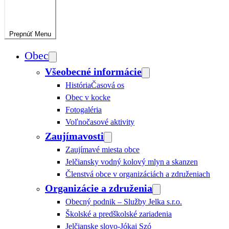
Prepnúť
Menu
Obec
Všeobecné informácie
História
Časová os
Obec v kocke
Fotogaléria
Voľnočasové aktivity
Zaujímavosti
Zaujímavé miesta obce
Jelčiansky vodný kolový mlyn a skanzen
Členstvá obce v organizáciách a združeniach
Organizácie a združenia
Obecný podnik – Služby Jelka s.r.o.
Školské a predškolské zariadenia
Jelčianske slovo-Jókai Szó