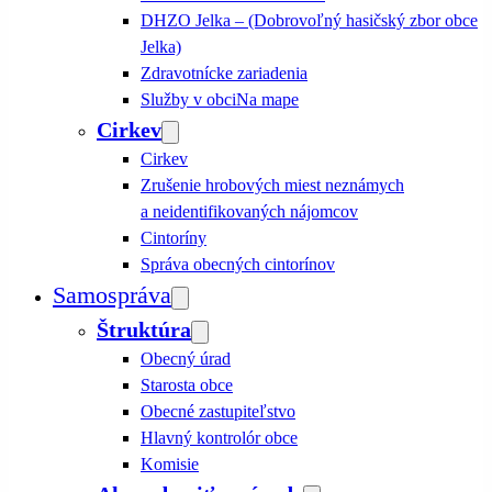
DHZO Jelka – (Dobrovoľný hasičský zbor obce
Jelka)
Zdravotnícke zariadenia
Služby v obci
Na mape
Cirkev
Cirkev
Zrušenie hrobových miest neznámych
a neidentifikovaných nájomcov
Cintoríny
Správa obecných cintorínov
Samospráva
Štruktúra
Obecný úrad
Starosta obce
Obecné zastupiteľstvo
Hlavný kontrolór obce
Komisie