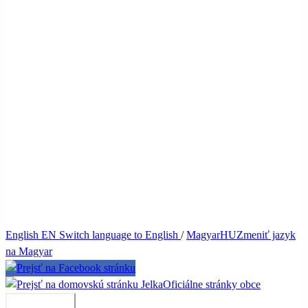
English
EN
Switch language to English
/
Magyar
HU
Zmeniť jazyk
na Magyar
Jelka
Oficiálne stránky obce