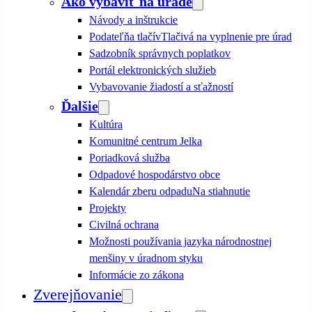
Ako vybaviť na úrade
Návody a inštrukcie
Podateľňa tlačív
Tlačivá na vyplnenie pre úrad
Sadzobník správnych poplatkov
Portál elektronických služieb
Vybavovanie žiadostí a sťažností
Ďalšie
Kultúra
Komunitné centrum Jelka
Poriadková služba
Odpadové hospodárstvo obce
Kalendár zberu odpadu
Na stiahnutie
Projekty
Civilná ochrana
Možnosti používania jazyka národnostnej
menšiny v úradnom styku
Informácie zo zákona
Zverejňovanie