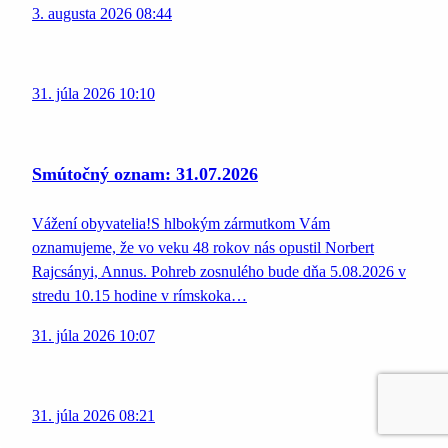
3. augusta 2026 08:44
31. júla 2026 10:10
Smútočný oznam: 31.07.2026
Vážení obyvatelia!S hlbokým zármutkom Vám
oznamujeme, že vo veku 48 rokov nás opustil Norbert
Rajcsányi, Annus. Pohreb zosnulého bude dňa 5.08.2026 v
stredu 10.15 hodine v rímskoka…
31. júla 2026 10:07
31. júla 2026 08:21