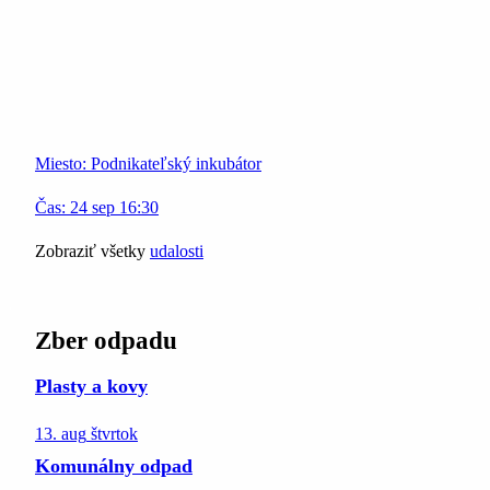
Miesto:
Podnikateľský inkubátor
Čas:
24
sep
16:30
Zobraziť všetky
udalosti
Zber odpadu
Plasty a kovy
13. aug
štvrtok
Komunálny odpad