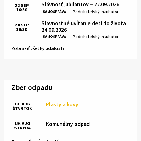
Slávnosť jubilantov – 22.09.2026
22
SEP
16:30
Čas:
Miesto:
Podnikateľský inkubátor
SAMOSPRÁVA
Slávnostné uvítanie detí do života
24
SEP
24.09.2026
16:30
Čas:
Miesto:
Podnikateľský inkubátor
SAMOSPRÁVA
Zobraziť všetky
udalosti
Zber odpadu
Plasty a kovy
13. AUG
ŠTVRTOK
Komunálny odpad
19. AUG
STREDA