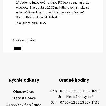
1/ Vedenie futbalového klubu FC Jelka oznamuje, že
v sobotu 8. augusta o 10.30 na futbalovom ihrisku sa
uskutoční medzinárodný fubalový zápas žien AC
Sparta Praha - Spartak Subotic…
7. augusta 2026 08:25
Staršie správy
6. augusta 2026 08:13
Miestne oznamy: 06.08.2026
1/ PITNÁ VODA NIE JE SAMOZREJMOSŤ. Dlhodobé
sucho a vysoké teploty spôsobujú pokles
výdatnosti vodárenských zdrojov.
Rýchle odkazy
Úradné hodiny
Západoslovenská vodárenská spoločnosť preto
žiada obyvateľov o…
Pon
07:00 - 12:00 13:00 - 16:00
Obecný úrad
6. augusta 2026 08:12
Ut
Nestránkový deň
Starosta obce
Str
07:00 - 12:00 13:00 - 17:00
Ako vybaviť na úrade