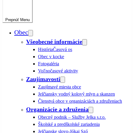
Prepnúť
Menu
Obec
Všeobecné informácie
História
Časová os
Obec v kocke
Fotogaléria
Voľnočasové aktivity
Zaujímavosti
Zaujímavé miesta obce
Jelčiansky vodný kolový mlyn a skanzen
Členstvá obce v organizáciách a združeniach
Organizácie a združenia
Obecný podnik – Služby Jelka s.r.o.
Školské a predškolské zariadenia
Jelčianske slovo-Jókai Szó