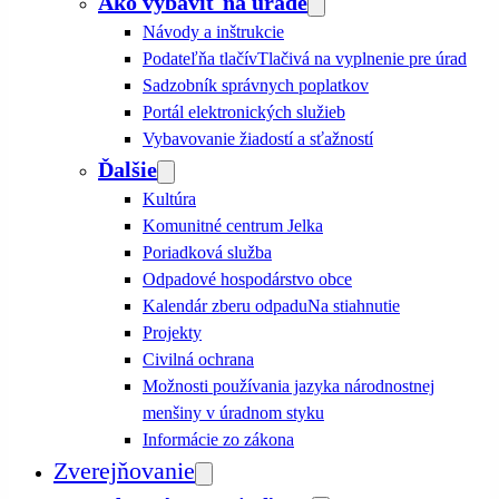
Ako vybaviť na úrade
Návody a inštrukcie
Podateľňa tlačív
Tlačivá na vyplnenie pre úrad
Sadzobník správnych poplatkov
Portál elektronických služieb
Vybavovanie žiadostí a sťažností
Ďalšie
Kultúra
Komunitné centrum Jelka
Poriadková služba
Odpadové hospodárstvo obce
Kalendár zberu odpadu
Na stiahnutie
Projekty
Civilná ochrana
Možnosti používania jazyka národnostnej
menšiny v úradnom styku
Informácie zo zákona
Zverejňovanie