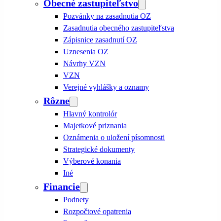
Obecné zastupiteľstvo
Pozvánky na zasadnutia OZ
Zasadnutia obecného zastupiteľstva
Zápisnice zasadnutí OZ
Uznesenia OZ
Návrhy VZN
VZN
Verejné vyhlášky a oznamy
Rôzne
Hlavný kontrolór
Majetkové priznania
Oznámenia o uložení písomnosti
Strategické dokumenty
Výberové konania
Iné
Financie
Podnety
Rozpočtové opatrenia