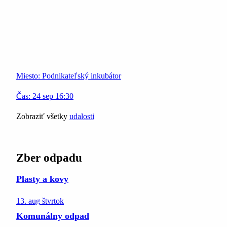
Miesto:
Podnikateľský inkubátor
Čas:
24
sep
16:30
Zobraziť všetky
udalosti
Zber odpadu
Plasty a kovy
13. aug
štvrtok
Komunálny odpad