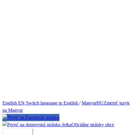
English
EN
Switch language to English
/
Magyar
HU
Zmeniť jazyk
na Magyar
Jelka
Oficiálne stránky obce