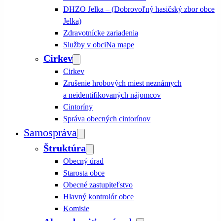
DHZO Jelka – (Dobrovoľný hasičský zbor obce
Jelka)
Zdravotnícke zariadenia
Služby v obci
Na mape
Cirkev
Cirkev
Zrušenie hrobových miest neznámych
a neidentifikovaných nájomcov
Cintoríny
Správa obecných cintorínov
Samospráva
Štruktúra
Obecný úrad
Starosta obce
Obecné zastupiteľstvo
Hlavný kontrolór obce
Komisie