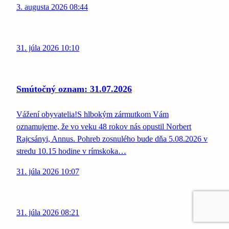
3. augusta 2026 08:44
31. júla 2026 10:10
Smútočný oznam: 31.07.2026
Vážení obyvatelia!S hlbokým zármutkom Vám
oznamujeme, že vo veku 48 rokov nás opustil Norbert
Rajcsányi, Annus. Pohreb zosnulého bude dňa 5.08.2026 v
stredu 10.15 hodine v rímskoka…
31. júla 2026 10:07
31. júla 2026 08:21