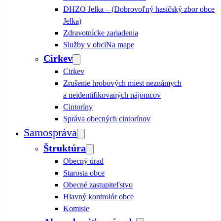
DHZO Jelka – (Dobrovoľný hasičský zbor obce
Jelka)
Zdravotnícke zariadenia
Služby v obci
Na mape
Cirkev
Cirkev
Zrušenie hrobových miest neznámych
a neidentifikovaných nájomcov
Cintoríny
Správa obecných cintorínov
Samospráva
Štruktúra
Obecný úrad
Starosta obce
Obecné zastupiteľstvo
Hlavný kontrolór obce
Komisie