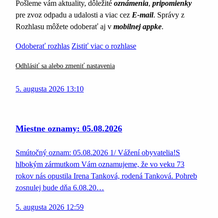
Pošleme vám aktuality, dôležité
oznámenia
,
pripomienky
pre zvoz odpadu a udalosti a viac cez
E-mail
. Správy z
Rozhlasu môžete odoberať aj v
mobilnej appke
.
Odoberať rozhlas
Zistiť viac o rozhlase
Odhlásiť sa alebo zmeniť nastavenia
5. augusta 2026 13:10
Miestne oznamy: 05.08.2026
Smútočný oznam: 05.08.2026 1/ Vážení obyvatelia!S
hlbokým zármutkom Vám oznamujeme, že vo veku 73
rokov nás opustila Irena Tanková, rodená Tanková. Pohreb
zosnulej bude dňa 6.08.20…
5. augusta 2026 12:59