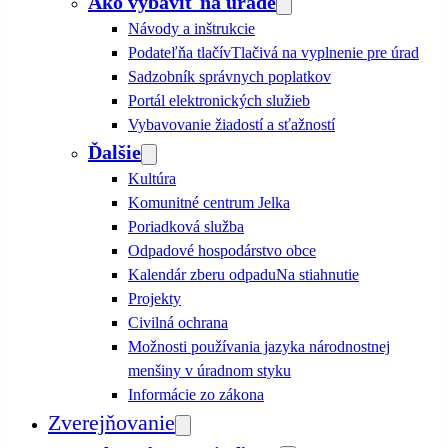
Ako vybaviť na úrade
Návody a inštrukcie
Podateľňa tlačív
Tlačivá na vyplnenie pre úrad
Sadzobník správnych poplatkov
Portál elektronických služieb
Vybavovanie žiadostí a sťažností
Ďalšie
Kultúra
Komunitné centrum Jelka
Poriadková služba
Odpadové hospodárstvo obce
Kalendár zberu odpadu
Na stiahnutie
Projekty
Civilná ochrana
Možnosti používania jazyka národnostnej
menšiny v úradnom styku
Informácie zo zákona
Zverejňovanie