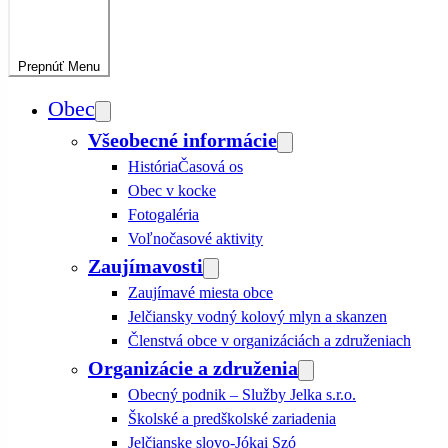
Prepnúť
Menu
Obec
Všeobecné informácie
História
Časová os
Obec v kocke
Fotogaléria
Voľnočasové aktivity
Zaujímavosti
Zaujímavé miesta obce
Jelčiansky vodný kolový mlyn a skanzen
Členstvá obce v organizáciách a združeniach
Organizácie a združenia
Obecný podnik – Služby Jelka s.r.o.
Školské a predškolské zariadenia
Jelčianske slovo-Jókai Szó