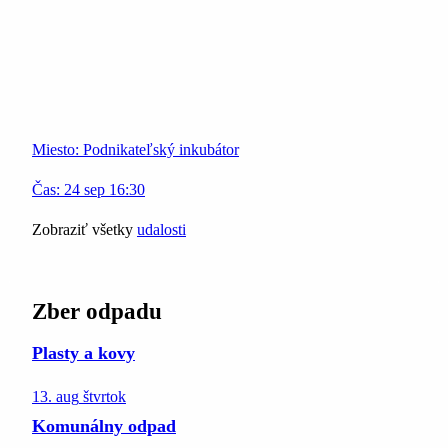
Miesto:
Podnikateľský inkubátor
Čas:
24
sep
16:30
Zobraziť všetky
udalosti
Zber odpadu
Plasty a kovy
13. aug
štvrtok
Komunálny odpad