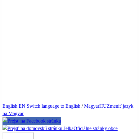
English
EN
Switch language to English
/
Magyar
HU
Zmeniť jazyk
na Magyar
Jelka
Oficiálne stránky obce