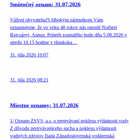
Smútočný oznam: 31.07.2026
Vážení obyvatelia!S hlbokým zármutkom Vám
oznamujeme, že vo veku 48 rokov nás opustil Norbert
Rajcsányi, Annus. Pohreb zosnulého bude dňa 5.08.2026 v
stredu 10.15 hodine v rímskoka…
31. júla 2026 10:07
31. júla 2026 08:21
Miestne oznamy: 31.07.2026
1/ Oznam ZSVS, a.s. o pretrvávaní poklesu výdatnosti vody
Z dôvodu pretrvávajúceho sucha a poklesu výdatnosti
vodných zdrojov žiada Západoslovenská vodárenská