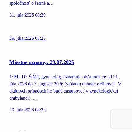
spoločnosť o šetrné a…
31. júla 2026 08:20
29. júla 2026 08:25
Miestne oznamy: 29.07.2026
1/ MUDr. Šišák, gynekológ, oznamuje občanom, že od 31.
júla 2026 do 7. augusta 2026 (vrátane) nebude ordinovať. V
akútnych prípadoch ho budú zastupovať v gynekologickej
ambulancii …
29. júla 2026 08:23