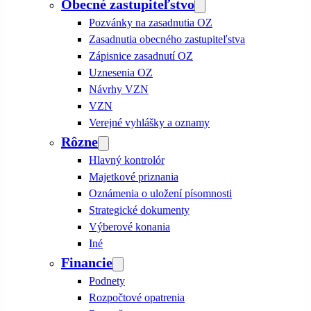
Obecné zastupiteľstvo
Pozvánky na zasadnutia OZ
Zasadnutia obecného zastupiteľstva
Zápisnice zasadnutí OZ
Uznesenia OZ
Návrhy VZN
VZN
Verejné vyhlášky a oznamy
Rôzne
Hlavný kontrolór
Majetkové priznania
Oznámenia o uložení písomnosti
Strategické dokumenty
Výberové konania
Iné
Financie
Podnety
Rozpočtové opatrenia