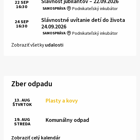
Slávnosť jubilantov – 22.09.2026
22
SEP
16:30
Čas:
Miesto:
Podnikateľský inkubátor
SAMOSPRÁVA
Slávnostné uvítanie detí do života
24
SEP
24.09.2026
16:30
Čas:
Miesto:
Podnikateľský inkubátor
SAMOSPRÁVA
Zobraziť všetky
udalosti
Zber odpadu
Plasty a kovy
13. AUG
ŠTVRTOK
Komunálny odpad
19. AUG
STREDA
Zobraziť celý kalendár