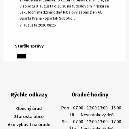
1/ Vedenie futbalového klubu FC Jelka oznamuje, že
v sobotu 8. augusta o 10.30 na futbalovom ihrisku sa
uskutoční medzinárodný fubalový zápas žien AC
Sparta Praha - Spartak Subotic…
7. augusta 2026 08:25
Staršie správy
6. augusta 2026 08:13
Miestne oznamy: 06.08.2026
1/ PITNÁ VODA NIE JE SAMOZREJMOSŤ. Dlhodobé
sucho a vysoké teploty spôsobujú pokles
výdatnosti vodárenských zdrojov.
Rýchle odkazy
Úradné hodiny
Západoslovenská vodárenská spoločnosť preto
žiada obyvateľov o…
Pon
07:00 - 12:00 13:00 - 16:00
Obecný úrad
6. augusta 2026 08:12
Ut
Nestránkový deň
Starosta obce
Str
07:00 - 12:00 13:00 - 17:00
Ako vybaviť na úrade
Štv
Nestránkový deň