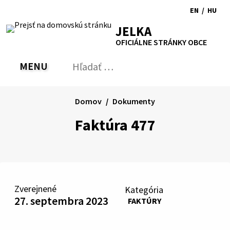
Preskočiť
EN
/
HU
na
Switch
Zmen
RSS
Mapa
Tlačiť
Zvýšiť
Zmenšiť
Zväčšiť
JELKA
obsah
language
jazyk
kontrast
veľkosť
veľkosť
OFICIÁLNE STRÁNKY OBCE
to
na
písma
písma
English
Magy
MENU
PREPNÚŤ
Hľadať:
Odo
vyh
for
Domov
Dokumenty
Faktúra 477
Zverejnené
Kategória
27. septembra 2023
FAKTÚRY