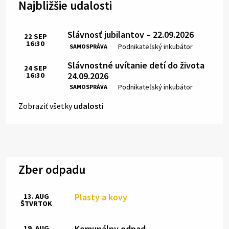
Najbližšie udalosti
Slávnosť jubilantov – 22.09.2026
22
SEP
16:30
Čas:
Miesto:
Podnikateľský inkubátor
SAMOSPRÁVA
Slávnostné uvítanie detí do života
24
SEP
24.09.2026
16:30
Čas:
Miesto:
Podnikateľský inkubátor
SAMOSPRÁVA
Zobraziť všetky
udalosti
Zber odpadu
Plasty a kovy
13. AUG
ŠTVRTOK
Komunálny odpad
19. AUG