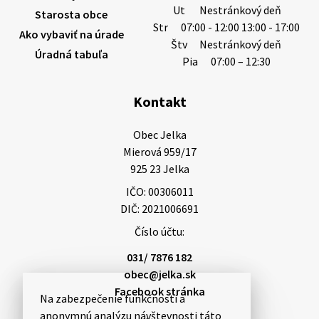
Ut
Nestránkový deň
Starosta obce
Str
07:00 - 12:00 13:00 - 17:00
Ako vybaviť na úrade
Štv
Nestránkový deň
Úradná tabuľa
5. augusta 2026 13:10
Pia
07:00 – 12:30
Kontakt
Miestne oznamy: 05.08.2026
Smútočný oznam: 05.08.2026 1/ Vážení obyvatelia!S
Obec Jelka

hlbokým zármutkom Vám oznamujeme, že vo veku
Mierová 959/17

73 rokov nás opustila Irena Tanková, rodená
925 23 Jelka
Tanková. Pohreb zosnulej bude dňa 6.08.20…
IČO: 00306011
5. augusta 2026 12:59
DIČ: 2021006691
Číslo účtu:
3. augusta 2026 08:45
031/ 7876 182
obec@jelka.sk
Facebook stránka
Na zabezpečenie funkčnosti a
Miestne oznamy: 03.08.2026
anonymnú analýzu návštevnosti táto