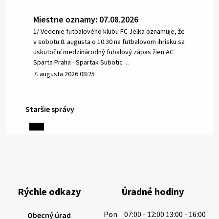
Miestne oznamy: 07.08.2026
1/ Vedenie futbalového klubu FC Jelka oznamuje, že
v sobotu 8. augusta o 10.30 na futbalovom ihrisku sa
uskutoční medzinárodný fubalový zápas žien AC
Sparta Praha - Spartak Subotic…
7. augusta 2026 08:25
Staršie správy
6. augusta 2026 08:13
Miestne oznamy: 06.08.2026
1/ PITNÁ VODA NIE JE SAMOZREJMOSŤ. Dlhodobé
sucho a vysoké teploty spôsobujú pokles
výdatnosti vodárenských zdrojov.
Rýchle odkazy
Úradné hodiny
Západoslovenská vodárenská spoločnosť preto
žiada obyvateľov o…
Pon
07:00 - 12:00 13:00 - 16:00
Obecný úrad
6. augusta 2026 08:12