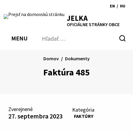
Preskočiť
EN
/
HU
na
Switch
Zmen
RSS
Mapa
Tlačiť
Zvýšiť
Zmenšiť
Zväčšiť
JELKA
obsah
language
jazyk
kontrast
veľkosť
veľkosť
OFICIÁLNE STRÁNKY OBCE
to
na
písma
písma
English
Magy
MENU
PREPNÚŤ
Hľadať:
Odo
vyh
for
Domov
Dokumenty
Faktúra 485
Zverejnené
Kategória
27. septembra 2023
FAKTÚRY