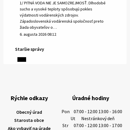
1/ PITNÁ VODA NIE JE SAMOZREJMOSŤ. Dlhodobé
sucho a vysoké teploty spôsobujú pokles
výdatnosti vodárenských zdrojov.
Západoslovenská vodárenská spoločnosť preto
žiada obyvateľov o…
6. augusta 2026 08:12
Staršie správy
5. augusta 2026 13:10
Miestne oznamy: 05.08.2026
Smútočný oznam: 05.08.2026 1/ Vážení obyvatelia!S
hlbokým zármutkom Vám oznamujeme, že vo veku
Rýchle odkazy
Úradné hodiny
73 rokov nás opustila Irena Tanková, rodená
Tanková. Pohreb zosnulej bude dňa 6.08.20…
Pon
07:00 - 12:00 13:00 - 16:00
Obecný úrad
5. augusta 2026 12:59
Ut
Nestránkový deň
Starosta obce
Str
07:00 - 12:00 13:00 - 17:00
Ako vybaviť na úrade