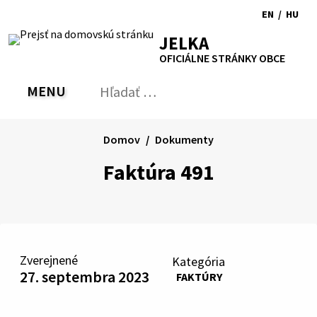
Preskočiť
EN
/
HU
na
Switch
Zmen
RSS
Mapa
Tlačiť
Zvýšiť
Zmenšiť
Zväčšiť
JELKA
obsah
language
jazyk
kontrast
veľkosť
veľkosť
OFICIÁLNE STRÁNKY OBCE
to
na
písma
písma
English
Magy
MENU
PREPNÚŤ
Hľadať:
Odo
vyh
for
Domov
Dokumenty
Faktúra 491
Zverejnené
Kategória
27. septembra 2023
FAKTÚRY