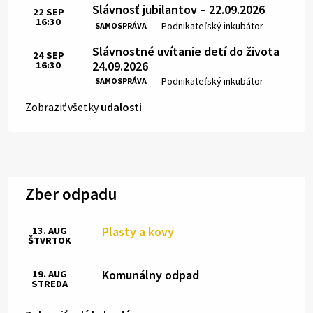
Slávnosť jubilantov – 22.09.2026
22
SEP
16:30
Čas:
Miesto:
Podnikateľský inkubátor
SAMOSPRÁVA
Slávnostné uvítanie detí do života
24
SEP
24.09.2026
16:30
Čas:
Miesto:
Podnikateľský inkubátor
SAMOSPRÁVA
Zobraziť všetky
udalosti
Zber odpadu
Plasty a kovy
13. AUG
ŠTVRTOK
Komunálny odpad
19. AUG
STREDA