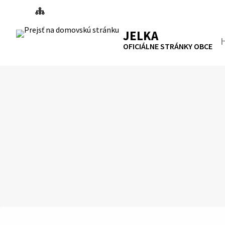
Preskočiť
na
RSS
Mapa
Tlačiť
obsah
JELKA
Hľa
OFICIÁLNE STRÁNKY OBCE