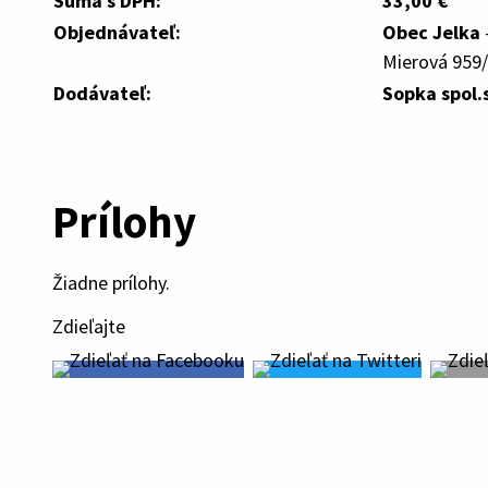
Suma s DPH:
33,00 €
Objednávateľ:
Obec Jelka
Mierová 959/
Dodávateľ:
Sopka spol.s
Prílohy
Žiadne prílohy.
Zdieľajte