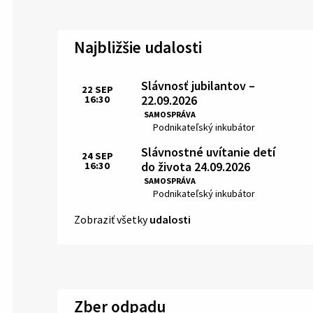
Najbližšie udalosti
Slávnosť jubilantov –
22
SEP
22.09.2026
16:30
Čas:
SAMOSPRÁVA
Miesto:
Podnikateľský inkubátor
Slávnostné uvítanie detí
24
SEP
do života 24.09.2026
16:30
Čas:
SAMOSPRÁVA
Miesto:
Podnikateľský inkubátor
Zobraziť všetky
udalosti
Zber odpadu