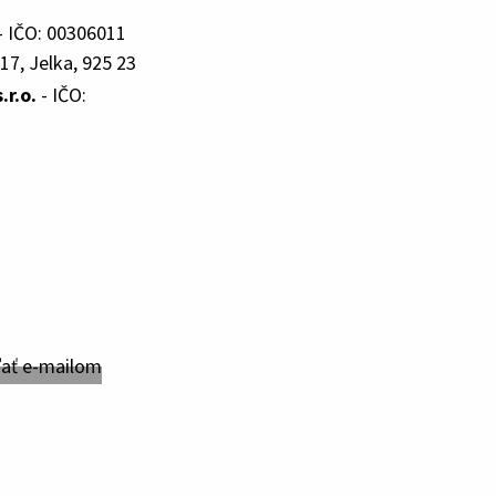
- IČO: 00306011
17, Jelka, 925 23
.r.o.
- IČO: