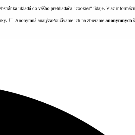
bstránka ukladá do vášho prehliadača "cookies" údaje. Viac informáci
nky.
Anonymná analýza
Používame ich na zbieranie
anonymných
š