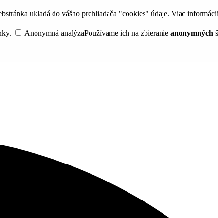
bstránka ukladá do vášho prehliadača "cookies" údaje. Viac informáci
nky.
Anonymná analýza
Používame ich na zbieranie
anonymných
š