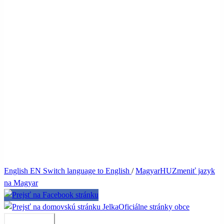
English
EN
Switch language to English
/
Magyar
HU
Zmeniť jazyk
na Magyar
Jelka
Oficiálne stránky obce