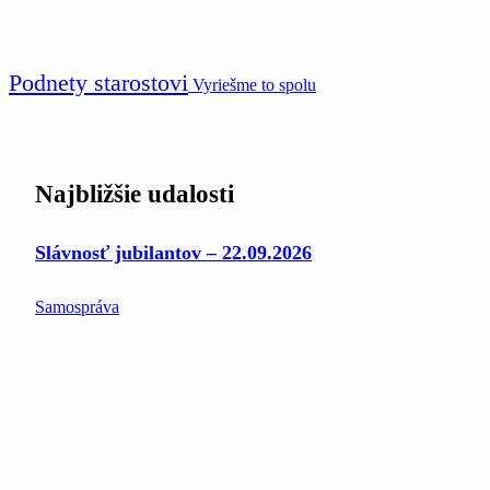
Podnety starostovi
Vyriešme to spolu
Najbližšie udalosti
Slávnosť jubilantov – 22.09.2026
Samospráva