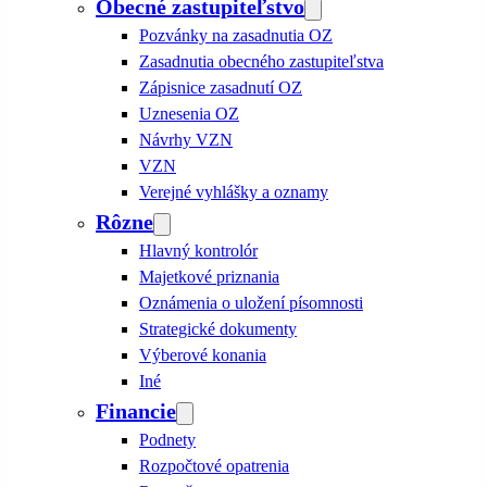
Obecné zastupiteľstvo
Pozvánky na zasadnutia OZ
Zasadnutia obecného zastupiteľstva
Zápisnice zasadnutí OZ
Uznesenia OZ
Návrhy VZN
VZN
Verejné vyhlášky a oznamy
Rôzne
Hlavný kontrolór
Majetkové priznania
Oznámenia o uložení písomnosti
Strategické dokumenty
Výberové konania
Iné
Financie
Podnety
Rozpočtové opatrenia