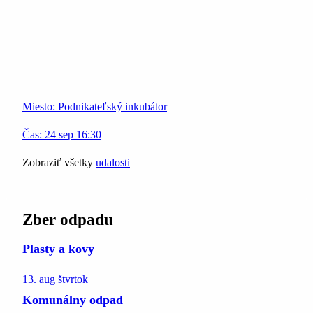
Miesto:
Podnikateľský inkubátor
Čas:
24
sep
16:30
Zobraziť všetky
udalosti
Zber odpadu
Plasty a kovy
13. aug
štvrtok
Komunálny odpad