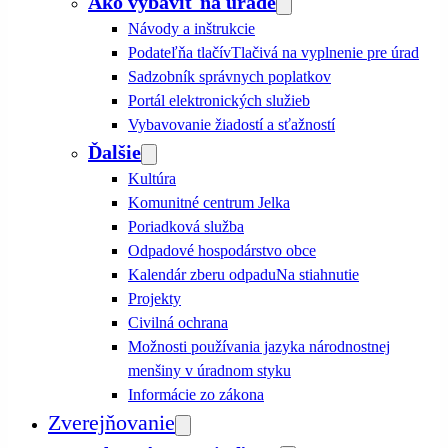
Ako vybaviť na úrade
Návody a inštrukcie
Podateľňa tlačív
Tlačivá na vyplnenie pre úrad
Sadzobník správnych poplatkov
Portál elektronických služieb
Vybavovanie žiadostí a sťažností
Ďalšie
Kultúra
Komunitné centrum Jelka
Poriadková služba
Odpadové hospodárstvo obce
Kalendár zberu odpadu
Na stiahnutie
Projekty
Civilná ochrana
Možnosti používania jazyka národnostnej
menšiny v úradnom styku
Informácie zo zákona
Zverejňovanie