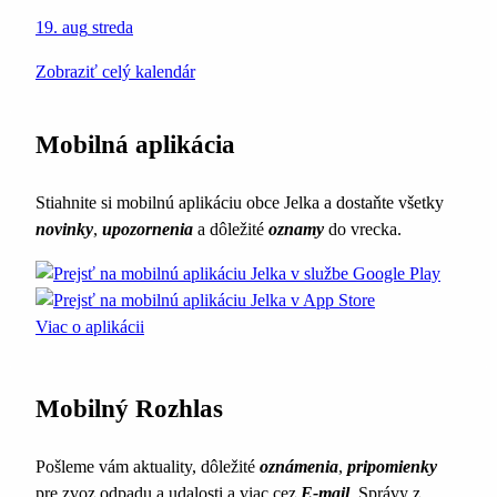
19. aug
streda
Zobraziť celý kalendár
Mobilná aplikácia
Stiahnite si mobilnú aplikáciu obce Jelka a dostaňte všetky
novinky
,
upozornenia
a dôležité
oznamy
do vrecka.
Viac o aplikácii
Mobilný Rozhlas
Pošleme vám aktuality, dôležité
oznámenia
,
pripomienky
pre zvoz odpadu a udalosti a viac cez
E-mail
. Správy z