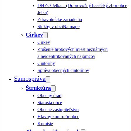
DHZO Jelka – (Dobrovoľný hasičský zbor obce
Jelka)
Zdravotnícke zariadenia
Služby v obci
Na mape
Cirkev
Cirkev
Zrušenie hrobových miest neznámych
a neidentifikovaných nájomcov
Cintoríny
Správa obecných cintorínov
Samospráva
Štruktúra
Obecný úrad
Starosta obce
Obecné zastupiteľstvo
Hlavný kontrolór obce
Komisie