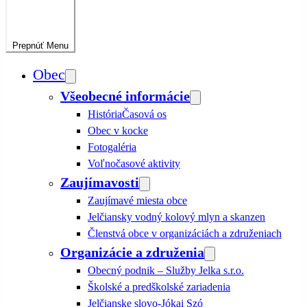
Prepnúť
Menu
Obec
Všeobecné informácie
História
Časová os
Obec v kocke
Fotogaléria
Voľnočasové aktivity
Zaujímavosti
Zaujímavé miesta obce
Jelčiansky vodný kolový mlyn a skanzen
Členstvá obce v organizáciách a združeniach
Organizácie a združenia
Obecný podnik – Služby Jelka s.r.o.
Školské a predškolské zariadenia
Jelčianske slovo-Jókai Szó