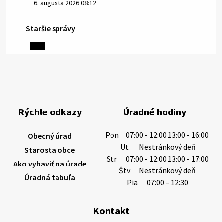
6. augusta 2026 08:12
Staršie správy
5. augusta 2026 13:10
Miestne oznamy: 05.08.2026
Smútočný oznam: 05.08.2026 1/ Vážení obyvatelia!S
hlbokým zármutkom Vám oznamujeme, že vo veku
Rýchle odkazy
Úradné hodiny
73 rokov nás opustila Irena Tanková, rodená
Tanková. Pohreb zosnulej bude dňa 6.08.20…
Pon
07:00 - 12:00 13:00 - 16:00
Obecný úrad
5. augusta 2026 12:59
Ut
Nestránkový deň
Starosta obce
Str
07:00 - 12:00 13:00 - 17:00
Ako vybaviť na úrade
Štv
Nestránkový deň
Úradná tabuľa
3. augusta 2026 08:45
Pia
07:00 – 12:30
Kontakt
Miestne oznamy: 03.08.2026