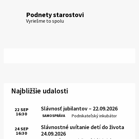
Podnety starostovi
Vyriešme to spolu
Najbližšie udalosti
Slávnosť jubilantov – 22.09.2026
22
SEP
16:30
Čas:
Miesto:
Podnikateľský inkubátor
SAMOSPRÁVA
Slávnostné uvítanie detí do života
24
SEP
24.09.2026
16:30
Čas: