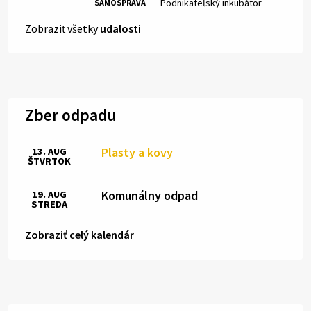
Miesto:
Podnikateľský inkubátor
SAMOSPRÁVA
Zobraziť všetky
udalosti
Zber odpadu
Plasty a kovy
13. AUG
ŠTVRTOK
Komunálny odpad
19. AUG
STREDA
Zobraziť celý kalendár