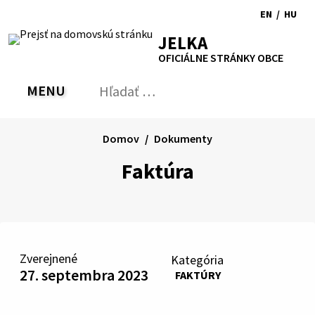
Preskočiť
EN
/
HU
na
Switch
Zmen
RSS
Mapa
Tlačiť
Zvýšiť
Zmenšiť
Zväčšiť
JELKA
obsah
language
jazyk
kontrast
veľkosť
veľkosť
OFICIÁLNE STRÁNKY OBCE
to
na
písma
písma
English
Magy
MENU
PREPNÚŤ
Hľadať:
Odo
vyh
for
Domov
Dokumenty
Faktúra
Zverejnené
Kategória
27. septembra 2023
FAKTÚRY