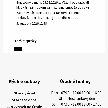
Smútočný oznam: 05.08.2026 1/ Vážení obyvatelia!S
hlbokým zármutkom Vám oznamujeme, že vo veku
73 rokov nás opustila Irena Tanková, rodená
Tanková. Pohreb zosnulej bude dňa 6.08.20…
5. augusta 2026 12:59
Staršie správy
3. augusta 2026 08:45
Miestne oznamy: 03.08.2026
Smútočné oznamy: 03.08.2026 1/ Vážení obyvatelia!S
hlbokým zármutkom Vám oznamujeme, že vo veku
84 rokov nás opustil Ján Letusek. Pohreb zosnulého
Rýchle odkazy
Úradné hodiny
bude dňa 4.08.2026 v utorok 10.00…
3. augusta 2026 08:44
Pon
07:00 - 12:00 13:00 - 16:00
Obecný úrad
Ut
Nestránkový deň
Starosta obce
Str
07:00 - 12:00 13:00 - 17:00
Ako vybaviť na úrade