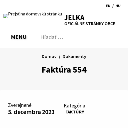
Preskočiť
EN
/
HU
na
Switch
Zmen
RSS
Mapa
Tlačiť
Zvýšiť
Zmenšiť
Zväčšiť
JELKA
obsah
language
jazyk
kontrast
veľkosť
veľkosť
OFICIÁLNE STRÁNKY OBCE
to
na
písma
písma
English
Magy
MENU
PREPNÚŤ
Hľadať:
Odo
vyh
for
Domov
Dokumenty
Faktúra 554
Zverejnené
Kategória
5. decembra 2023
FAKTÚRY