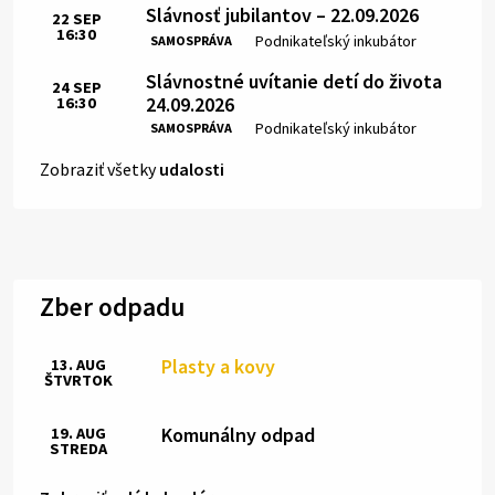
Slávnosť jubilantov – 22.09.2026
22
SEP
16:30
Čas:
Miesto:
Podnikateľský inkubátor
SAMOSPRÁVA
Slávnostné uvítanie detí do života
24
SEP
24.09.2026
16:30
Čas:
Miesto:
Podnikateľský inkubátor
SAMOSPRÁVA
Zobraziť všetky
udalosti
Zber odpadu
Plasty a kovy
13. AUG
ŠTVRTOK
Komunálny odpad
19. AUG
STREDA