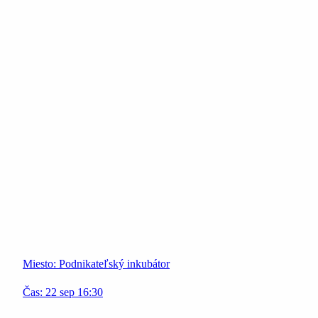
Miesto:
Podnikateľský inkubátor
Čas:
22
sep
16:30