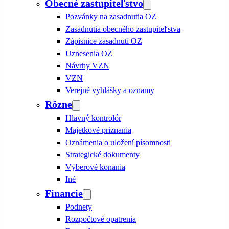
Obecné zastupiteľstvo
Pozvánky na zasadnutia OZ
Zasadnutia obecného zastupiteľstva
Zápisnice zasadnutí OZ
Uznesenia OZ
Návrhy VZN
VZN
Verejné vyhlášky a oznamy
Rôzne
Hlavný kontrolór
Majetkové priznania
Oznámenia o uložení písomnosti
Strategické dokumenty
Výberové konania
Iné
Financie
Podnety
Rozpočtové opatrenia