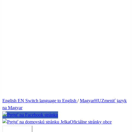
English
EN
Switch language to English
/
Magyar
HU
Zmeniť jazyk
na Magyar
Jelka
Oficiálne stránky obce