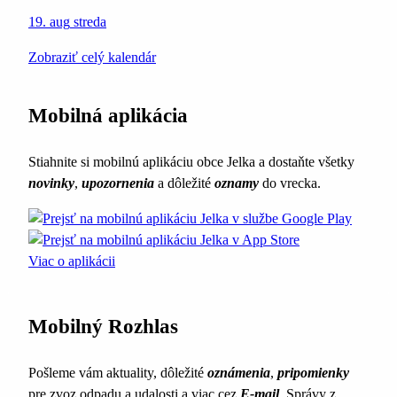
19. aug
streda
Zobraziť celý kalendár
Mobilná aplikácia
Stiahnite si mobilnú aplikáciu obce Jelka a dostaňte všetky
novinky
,
upozornenia
a dôležité
oznamy
do vrecka.
Viac o aplikácii
Mobilný Rozhlas
Pošleme vám aktuality, dôležité
oznámenia
,
pripomienky
pre zvoz odpadu a udalosti a viac cez
E-mail
. Správy z