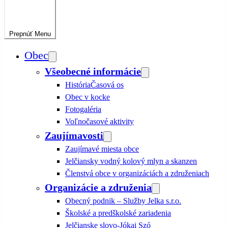
Prepnúť
Menu
Obec
Všeobecné informácie
História
Časová os
Obec v kocke
Fotogaléria
Voľnočasové aktivity
Zaujímavosti
Zaujímavé miesta obce
Jelčiansky vodný kolový mlyn a skanzen
Členstvá obce v organizáciách a združeniach
Organizácie a združenia
Obecný podnik – Služby Jelka s.r.o.
Školské a predškolské zariadenia
Jelčianske slovo-Jókai Szó