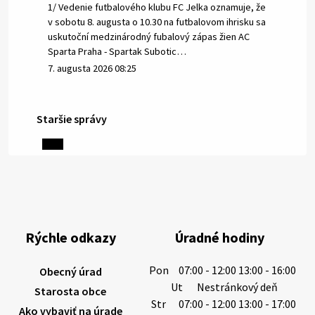
1/ Vedenie futbalového klubu FC Jelka oznamuje, že
v sobotu 8. augusta o 10.30 na futbalovom ihrisku sa
uskutoční medzinárodný fubalový zápas žien AC
Sparta Praha - Spartak Subotic…
7. augusta 2026 08:25
Staršie správy
6. augusta 2026 08:13
Miestne oznamy: 06.08.2026
1/ PITNÁ VODA NIE JE SAMOZREJMOSŤ. Dlhodobé
sucho a vysoké teploty spôsobujú pokles
výdatnosti vodárenských zdrojov.
Rýchle odkazy
Úradné hodiny
Západoslovenská vodárenská spoločnosť preto
žiada obyvateľov o…
Pon
07:00 - 12:00 13:00 - 16:00
Obecný úrad
6. augusta 2026 08:12
Ut
Nestránkový deň
Starosta obce
Str
07:00 - 12:00 13:00 - 17:00
Ako vybaviť na úrade