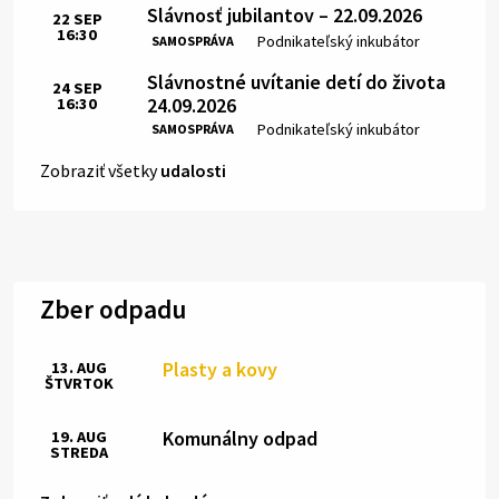
Slávnosť jubilantov – 22.09.2026
22
SEP
16:30
Čas:
Miesto:
Podnikateľský inkubátor
SAMOSPRÁVA
Slávnostné uvítanie detí do života
24
SEP
24.09.2026
16:30
Čas:
Miesto:
Podnikateľský inkubátor
SAMOSPRÁVA
Zobraziť všetky
udalosti
Zber odpadu
Plasty a kovy
13. AUG
ŠTVRTOK
Komunálny odpad
19. AUG
STREDA