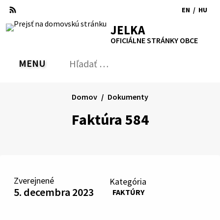
Preskočiť
EN
/
HU
na
Switch
Zmen
RSS
Mapa
Tlačiť
Zvýšiť
Zmenšiť
Zväčšiť
JELKA
obsah
language
jazyk
kontrast
veľkosť
veľkosť
OFICIÁLNE STRÁNKY OBCE
to
na
písma
písma
English
Magy
MENU
PREPNÚŤ
Hľadať:
Odo
vyh
for
Domov
Dokumenty
Faktúra 584
Zverejnené
Kategória
5. decembra 2023
FAKTÚRY