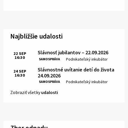
Najbližšie udalosti
Slávnosť jubilantov – 22.09.2026
22
SEP
16:30
Čas:
Miesto:
Podnikateľský inkubátor
SAMOSPRÁVA
Slávnostné uvítanie detí do života
24
SEP
24.09.2026
16:30
Čas:
Miesto:
Podnikateľský inkubátor
SAMOSPRÁVA
Zobraziť všetky
udalosti
Zber odpadu