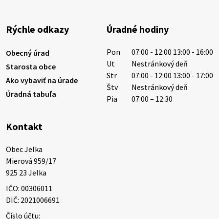
1/ PITNÁ VODA NIE JE SAMOZREJMOSŤ. Dlhodobé
sucho a vysoké teploty spôsobujú pokles
výdatnosti vodárenských zdrojov.
Rýchle odkazy
Úradné hodiny
Západoslovenská vodárenská spoločnosť preto
žiada obyvateľov o…
Pon
07:00 - 12:00 13:00 - 16:00
Obecný úrad
6. augusta 2026 08:12
Ut
Nestránkový deň
Starosta obce
Str
07:00 - 12:00 13:00 - 17:00
Ako vybaviť na úrade
Štv
Nestránkový deň
Úradná tabuľa
5. augusta 2026 13:10
Pia
07:00 – 12:30
Kontakt
Miestne oznamy: 05.08.2026
Smútočný oznam: 05.08.2026 1/ Vážení obyvatelia!S
Obec Jelka

hlbokým zármutkom Vám oznamujeme, že vo veku
Mierová 959/17

73 rokov nás opustila Irena Tanková, rodená
925 23 Jelka
Tanková. Pohreb zosnulej bude dňa 6.08.20…
IČO: 00306011
5. augusta 2026 12:59
DIČ: 2021006691
Číslo účtu: