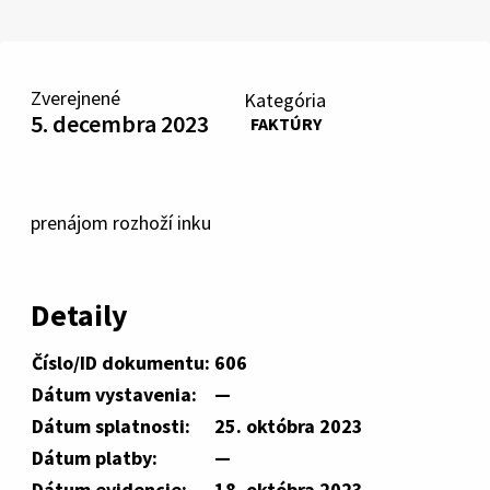
Zverejnené
Kategória
5. decembra 2023
FAKTÚRY
prenájom rozhoží inku
Detaily
Číslo/ID dokumentu:
606
Dátum vystavenia:
—
Dátum splatnosti:
25. októbra 2023
Dátum platby:
—
Dátum evidencie:
18. októbra 2023