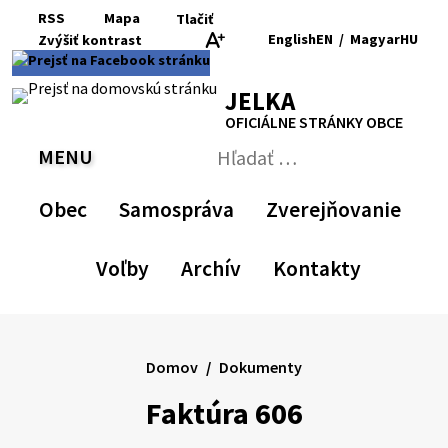
Preskočiť
RSS
Mapa
Tlačiť
na
English
EN
/
Magyar
HU
Zvýšiť
kontrast
RSS
Mapa
Tlačiť
obsah
Zvýšiť
Zmenšiť
Nastaviť
Zväčšiť
Switch
Zmeniť
kontrast
veľkosť
pôvodnú
veľkosť
language
jazyk
JELKA
písma
veľkosť
písma
to
na
písma
English
Magyar
OFICIÁLNE STRÁNKY OBCE
MENU
PREPNÚŤ
Hľadať:
Odoslať
vyhľadávací
Obec
Samospráva
Zverejňovanie
formulár
Voľby
Archív
Kontakty
Domov
Dokumenty
Faktúra 606