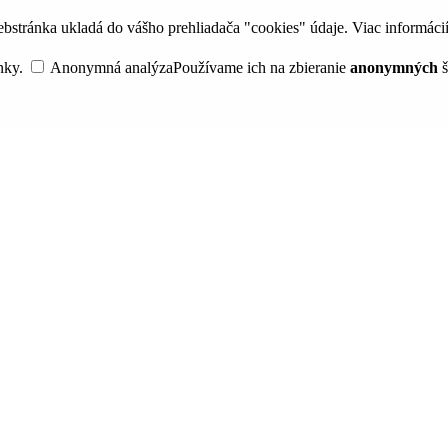
bstránka ukladá do vášho prehliadača "cookies" údaje. Viac informáci
nky.
Anonymná analýza
Používame ich na zbieranie
anonymných
š