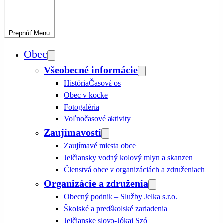
Prepnúť
Menu
Obec
Všeobecné informácie
História
Časová os
Obec v kocke
Fotogaléria
Voľnočasové aktivity
Zaujímavosti
Zaujímavé miesta obce
Jelčiansky vodný kolový mlyn a skanzen
Členstvá obce v organizáciách a združeniach
Organizácie a združenia
Obecný podnik – Služby Jelka s.r.o.
Školské a predškolské zariadenia
Jelčianske slovo-Jókai Szó