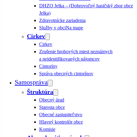
DHZO Jelka – (Dobrovoľný hasičský zbor obce
Jelka)
Zdravotnícke zariadenia
Služby v obci
Na mape
Cirkev
Cirkev
Zrušenie hrobových miest neznámych
a neidentifikovaných nájomcov
Cintoríny
Správa obecných cintorínov
Samospráva
Štruktúra
Obecný úrad
Starosta obce
Obecné zastupiteľstvo
Hlavný kontrolór obce
Komisie