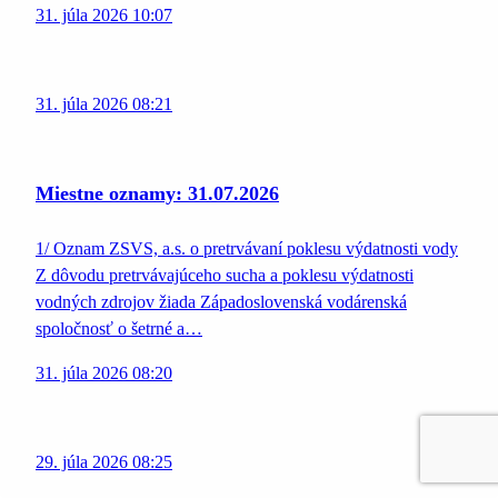
31. júla 2026 10:07
31. júla 2026 08:21
Miestne oznamy: 31.07.2026
1/ Oznam ZSVS, a.s. o pretrvávaní poklesu výdatnosti vody
Z dôvodu pretrvávajúceho sucha a poklesu výdatnosti
vodných zdrojov žiada Západoslovenská vodárenská
spoločnosť o šetrné a…
31. júla 2026 08:20
29. júla 2026 08:25