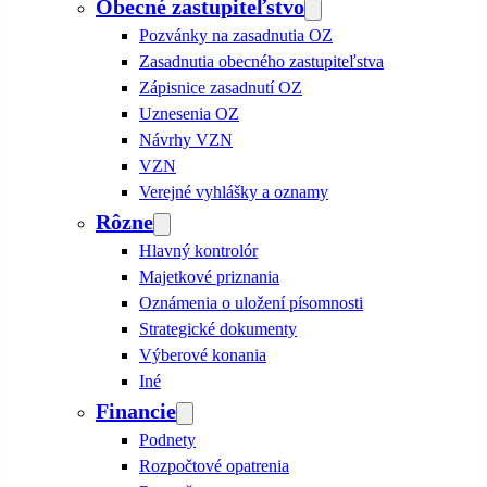
Obecné zastupiteľstvo
Pozvánky na zasadnutia OZ
Zasadnutia obecného zastupiteľstva
Zápisnice zasadnutí OZ
Uznesenia OZ
Návrhy VZN
VZN
Verejné vyhlášky a oznamy
Rôzne
Hlavný kontrolór
Majetkové priznania
Oznámenia o uložení písomnosti
Strategické dokumenty
Výberové konania
Iné
Financie
Podnety
Rozpočtové opatrenia