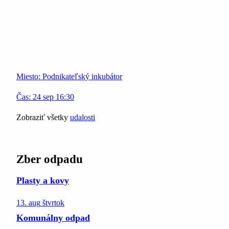
Miesto:
Podnikateľský inkubátor
Čas:
24
sep
16:30
Zobraziť všetky
udalosti
Zber odpadu
Plasty a kovy
13. aug
štvrtok
Komunálny odpad