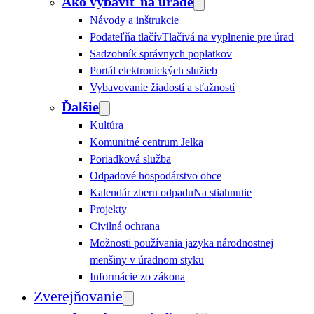
Ako vybaviť na úrade
Návody a inštrukcie
Podateľňa tlačív
Tlačivá na vyplnenie pre úrad
Sadzobník správnych poplatkov
Portál elektronických služieb
Vybavovanie žiadostí a sťažností
Ďalšie
Kultúra
Komunitné centrum Jelka
Poriadková služba
Odpadové hospodárstvo obce
Kalendár zberu odpadu
Na stiahnutie
Projekty
Civilná ochrana
Možnosti používania jazyka národnostnej
menšiny v úradnom styku
Informácie zo zákona
Zverejňovanie