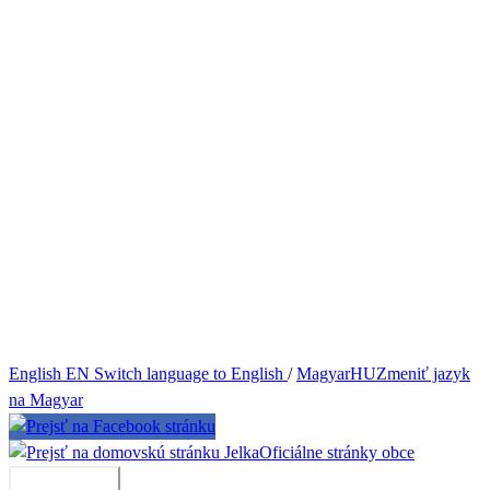
English
EN
Switch language to English
/
Magyar
HU
Zmeniť jazyk
na Magyar
Jelka
Oficiálne stránky obce