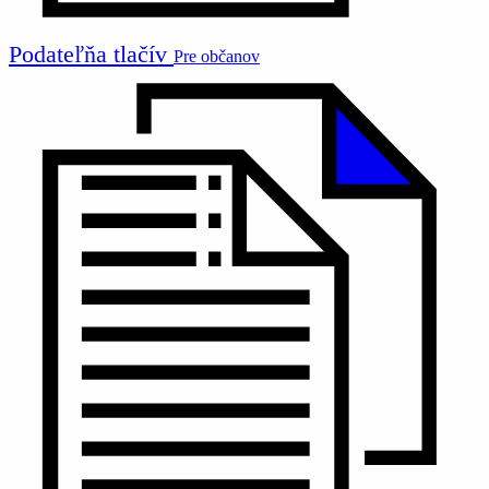
Podateľňa tlačív
Pre občanov