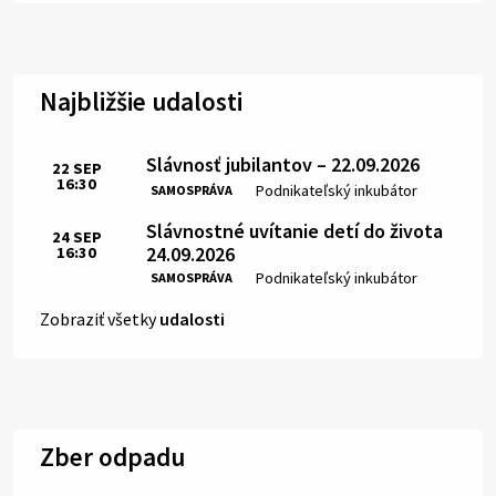
Najbližšie udalosti
Slávnosť jubilantov – 22.09.2026
22
SEP
16:30
Čas:
Miesto:
Podnikateľský inkubátor
SAMOSPRÁVA
Slávnostné uvítanie detí do života
24
SEP
24.09.2026
16:30
Čas:
Miesto:
Podnikateľský inkubátor
SAMOSPRÁVA
Zobraziť všetky
udalosti
Zber odpadu