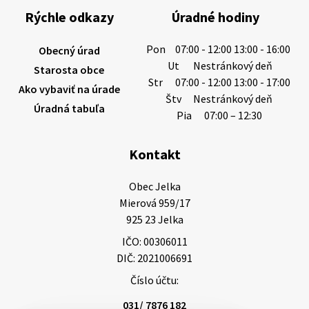
výdatnosti vodárenských zdrojov.
Rýchle odkazy
Úradné hodiny
Západoslovenská vodárenská spoločnosť preto
žiada obyvateľov o…
Pon
07:00 - 12:00 13:00 - 16:00
Obecný úrad
6. augusta 2026 08:12
Ut
Nestránkový deň
Starosta obce
Str
07:00 - 12:00 13:00 - 17:00
Ako vybaviť na úrade
Štv
Nestránkový deň
Úradná tabuľa
5. augusta 2026 13:10
Pia
07:00 – 12:30
Kontakt
Miestne oznamy: 05.08.2026
Smútočný oznam: 05.08.2026 1/ Vážení obyvatelia!S
Obec Jelka

hlbokým zármutkom Vám oznamujeme, že vo veku
Mierová 959/17

73 rokov nás opustila Irena Tanková, rodená
925 23 Jelka
Tanková. Pohreb zosnulej bude dňa 6.08.20…
IČO: 00306011
5. augusta 2026 12:59
DIČ: 2021006691
Číslo účtu:
3. augusta 2026 08:45
031/ 7876 182