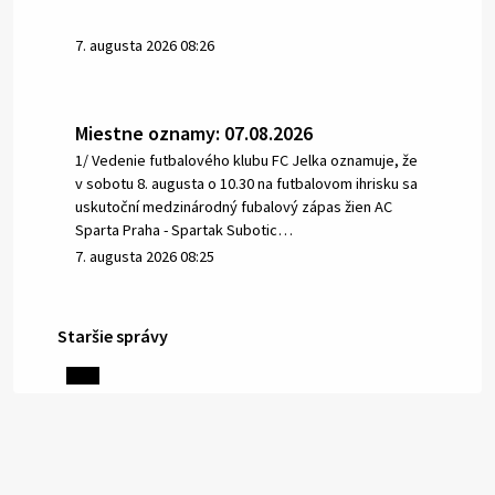
7. augusta 2026 08:26
Miestne oznamy: 07.08.2026
1/ Vedenie futbalového klubu FC Jelka oznamuje, že
v sobotu 8. augusta o 10.30 na futbalovom ihrisku sa
uskutoční medzinárodný fubalový zápas žien AC
Sparta Praha - Spartak Subotic…
7. augusta 2026 08:25
Staršie správy
6. augusta 2026 08:13
Miestne oznamy: 06.08.2026
1/ PITNÁ VODA NIE JE SAMOZREJMOSŤ. Dlhodobé
sucho a vysoké teploty spôsobujú pokles