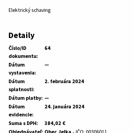
Elektrický schaving
Detaily
Číslo/ID
64
dokumentu:
Dátum
—
vystavenia:
Dátum
2. februára 2024
splatnosti:
Dátum platby:
—
Dátum
24. januára 2024
evidencie:
Suma s DPH:
384,02 €
Objednávateľ:
Obec Jelka
- IČO: 00306011