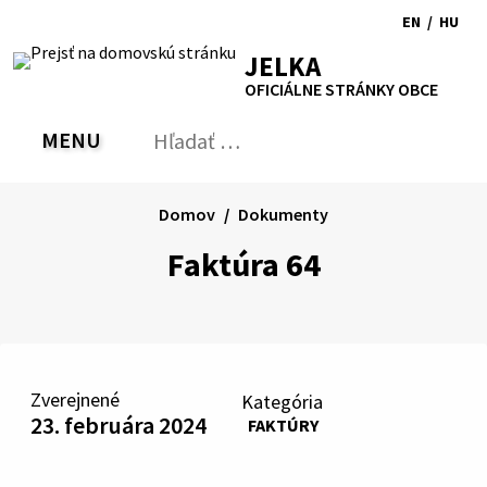
Preskočiť
EN
/
HU
na
Switch
Zmen
RSS
Mapa
Tlačiť
Zvýšiť
Zmenšiť
Zväčšiť
JELKA
obsah
language
jazyk
kontrast
veľkosť
veľkosť
OFICIÁLNE STRÁNKY OBCE
to
na
písma
písma
English
Magy
MENU
PREPNÚŤ
Hľadať:
Odo
vyh
for
Domov
Dokumenty
Faktúra 64
Zverejnené
Kategória
23. februára 2024
FAKTÚRY