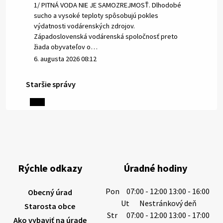
1/ PITNÁ VODA NIE JE SAMOZREJMOSŤ. Dlhodobé
sucho a vysoké teploty spôsobujú pokles
výdatnosti vodárenských zdrojov.
Západoslovenská vodárenská spoločnosť preto
žiada obyvateľov o…
6. augusta 2026 08:12
Staršie správy
5. augusta 2026 13:10
Miestne oznamy: 05.08.2026
Smútočný oznam: 05.08.2026 1/ Vážení obyvatelia!S
hlbokým zármutkom Vám oznamujeme, že vo veku
Rýchle odkazy
Úradné hodiny
73 rokov nás opustila Irena Tanková, rodená
Tanková. Pohreb zosnulej bude dňa 6.08.20…
Pon
07:00 - 12:00 13:00 - 16:00
Obecný úrad
5. augusta 2026 12:59
Ut
Nestránkový deň
Starosta obce
Str
07:00 - 12:00 13:00 - 17:00
Ako vybaviť na úrade