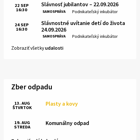
Slávnosť jubilantov – 22.09.2026
22
SEP
16:30
Čas:
Miesto:
Podnikateľský inkubátor
SAMOSPRÁVA
Slávnostné uvítanie detí do života
24
SEP
24.09.2026
16:30
Čas:
Miesto:
Podnikateľský inkubátor
SAMOSPRÁVA
Zobraziť všetky
udalosti
Zber odpadu
Plasty a kovy
13. AUG
ŠTVRTOK
Komunálny odpad
19. AUG
STREDA