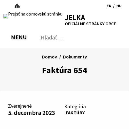
Preskočiť
EN
/
HU
na
Switch
Zmen
RSS
Mapa
Tlačiť
Zvýšiť
Zmenšiť
Zväčšiť
JELKA
obsah
language
jazyk
kontrast
veľkosť
veľkosť
OFICIÁLNE STRÁNKY OBCE
to
na
písma
písma
English
Magy
MENU
PREPNÚŤ
Hľadať:
Odo
vyh
for
Domov
Dokumenty
Faktúra 654
Zverejnené
Kategória
5. decembra 2023
FAKTÚRY