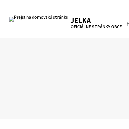
Preskočiť
na
RSS
Mapa
Tlačiť
obsah
JELKA
Hľa
OFICIÁLNE STRÁNKY OBCE