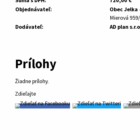
Suma s DPH:
720,00 €
Objednávateľ:
Obec Jelka
Mierová 959/
Dodávateľ:
AD plan s.r.o
Prílohy
Žiadne prílohy.
Zdieľajte