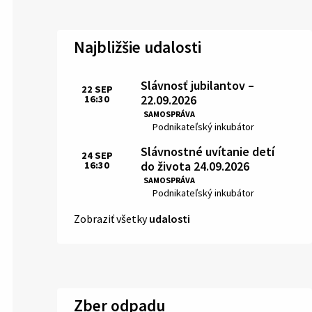
Najbližšie udalosti
Slávnosť jubilantov –
22
SEP
22.09.2026
16:30
Čas:
SAMOSPRÁVA
Miesto:
Podnikateľský inkubátor
Slávnostné uvítanie detí
24
SEP
do života 24.09.2026
16:30
Čas:
SAMOSPRÁVA
Miesto:
Podnikateľský inkubátor
Zobraziť všetky
udalosti
Zber odpadu