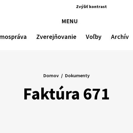
Zvýšiť
kontrast
Zvýšiť
Zmenšiť
Nastav
Zv
MENU
kontrast
veľkosť
pôvod
ve
PREPNÚŤ
písma
veľkos
p
písma
mospráva
Zverejňovanie
Voľby
Archív
Domov
Dokumenty
Faktúra 671