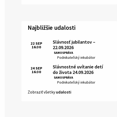
Najbližšie udalosti
Slávnosť jubilantov –
22
SEP
22.09.2026
16:30
Čas:
SAMOSPRÁVA
Miesto:
Podnikateľský inkubátor
Slávnostné uvítanie detí
24
SEP
do života 24.09.2026
16:30
Čas:
SAMOSPRÁVA
Miesto:
Podnikateľský inkubátor
Zobraziť všetky
udalosti