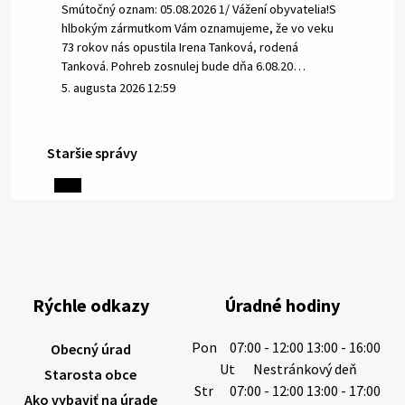
Smútočný oznam: 05.08.2026 1/ Vážení obyvatelia!S
hlbokým zármutkom Vám oznamujeme, že vo veku
73 rokov nás opustila Irena Tanková, rodená
Tanková. Pohreb zosnulej bude dňa 6.08.20…
5. augusta 2026 12:59
Staršie správy
3. augusta 2026 08:45
Miestne oznamy: 03.08.2026
Smútočné oznamy: 03.08.2026 1/ Vážení obyvatelia!S
hlbokým zármutkom Vám oznamujeme, že vo veku
84 rokov nás opustil Ján Letusek. Pohreb zosnulého
Rýchle odkazy
Úradné hodiny
bude dňa 4.08.2026 v utorok 10.00…
3. augusta 2026 08:44
Pon
07:00 - 12:00 13:00 - 16:00
Obecný úrad
Ut
Nestránkový deň
Starosta obce
Str
07:00 - 12:00 13:00 - 17:00
Ako vybaviť na úrade