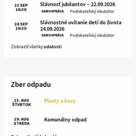
Slávnosť jubilantov – 22.09.2026
22
SEP
16:30
Čas:
Miesto:
Podnikateľský inkubátor
SAMOSPRÁVA
Slávnostné uvítanie detí do života
24
SEP
24.09.2026
16:30
Čas:
Miesto:
Podnikateľský inkubátor
SAMOSPRÁVA
Zobraziť všetky
udalosti
Zber odpadu
Plasty a kovy
13. AUG
ŠTVRTOK
Komunálny odpad
19. AUG
STREDA