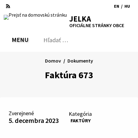
Preskočiť
EN
/
HU
na
Switch
Zmen
RSS
Mapa
Tlačiť
Zvýšiť
Zmenšiť
Zväčšiť
JELKA
obsah
language
jazyk
kontrast
veľkosť
veľkosť
OFICIÁLNE STRÁNKY OBCE
to
na
písma
písma
English
Magy
MENU
PREPNÚŤ
Hľadať:
Odo
vyh
for
Domov
Dokumenty
Faktúra 673
Zverejnené
Kategória
5. decembra 2023
FAKTÚRY