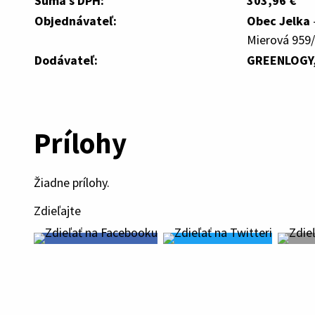
Suma s DPH:
303,96 €
Objednávateľ:
Obec Jelka
Mierová 959/
Dodávateľ:
GREENLOGY, 
Prílohy
Žiadne prílohy.
Zdieľajte