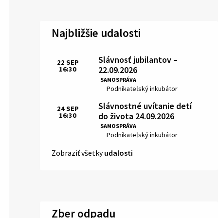
Najbližšie udalosti
Slávnosť jubilantov –
22
SEP
22.09.2026
16:30
Čas:
SAMOSPRÁVA
Miesto:
Podnikateľský inkubátor
Slávnostné uvítanie detí
24
SEP
do života 24.09.2026
16:30
Čas:
SAMOSPRÁVA
Miesto:
Podnikateľský inkubátor
Zobraziť všetky
udalosti
Zber odpadu