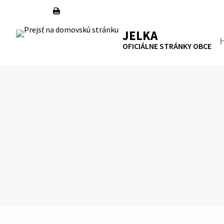
Preskočiť
na
RSS
Mapa
Tlačiť
obsah
JELKA
Hľa
OFICIÁLNE STRÁNKY OBCE