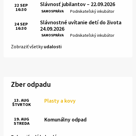
Slávnosť jubilantov – 22.09.2026
22
SEP
16:30
Čas:
Miesto:
Podnikateľský inkubátor
SAMOSPRÁVA
Slávnostné uvítanie detí do života
24
SEP
24.09.2026
16:30
Čas:
Miesto:
Podnikateľský inkubátor
SAMOSPRÁVA
Zobraziť všetky
udalosti
Zber odpadu
Plasty a kovy
13. AUG
ŠTVRTOK
Komunálny odpad
19. AUG
STREDA