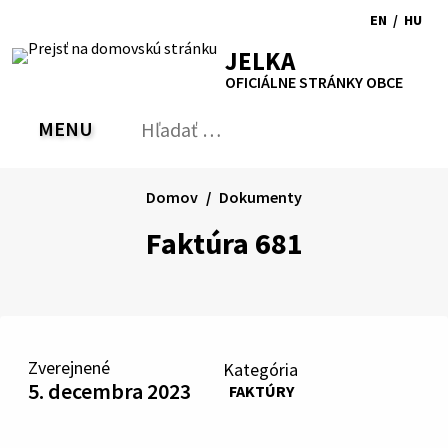
Preskočiť
EN
/
HU
na
Switch
Zmen
RSS
Mapa
Tlačiť
Zvýšiť
Zmenšiť
Zväčšiť
JELKA
obsah
language
jazyk
kontrast
veľkosť
veľkosť
OFICIÁLNE STRÁNKY OBCE
to
na
písma
písma
English
Magy
MENU
PREPNÚŤ
Hľadať:
Odo
vyh
for
Domov
Dokumenty
Faktúra 681
Zverejnené
Kategória
5. decembra 2023
FAKTÚRY