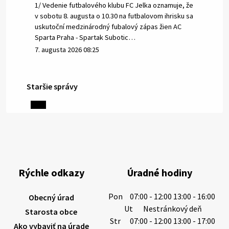
1/ Vedenie futbalového klubu FC Jelka oznamuje, že
v sobotu 8. augusta o 10.30 na futbalovom ihrisku sa
uskutoční medzinárodný fubalový zápas žien AC
Sparta Praha - Spartak Subotic…
7. augusta 2026 08:25
Staršie správy
6. augusta 2026 08:13
Miestne oznamy: 06.08.2026
1/ PITNÁ VODA NIE JE SAMOZREJMOSŤ. Dlhodobé
sucho a vysoké teploty spôsobujú pokles
výdatnosti vodárenských zdrojov.
Rýchle odkazy
Úradné hodiny
Západoslovenská vodárenská spoločnosť preto
žiada obyvateľov o…
Pon
07:00 - 12:00 13:00 - 16:00
Obecný úrad
6. augusta 2026 08:12
Ut
Nestránkový deň
Starosta obce
Str
07:00 - 12:00 13:00 - 17:00
Ako vybaviť na úrade