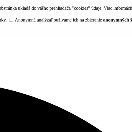
bstránka ukladá do vášho prehliadača "cookies" údaje. Viac informáci
nky.
Anonymná analýza
Používame ich na zbieranie
anonymných
š