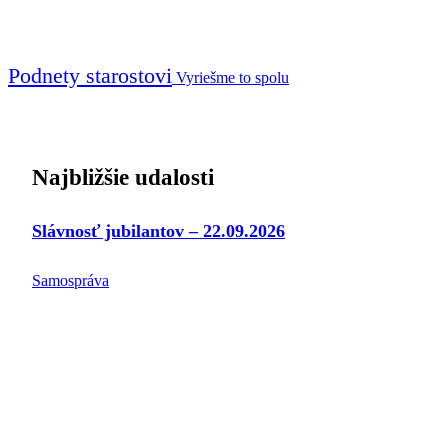
Podnety starostovi
Vyriešme to spolu
Najbližšie udalosti
Slávnosť jubilantov – 22.09.2026
Samospráva