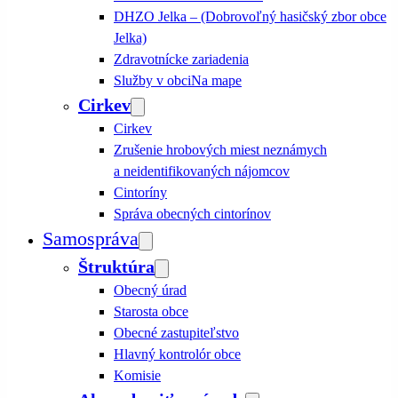
DHZO Jelka – (Dobrovoľný hasičský zbor obce
Jelka)
Zdravotnícke zariadenia
Služby v obci
Na mape
Cirkev
Cirkev
Zrušenie hrobových miest neznámych
a neidentifikovaných nájomcov
Cintoríny
Správa obecných cintorínov
Samospráva
Štruktúra
Obecný úrad
Starosta obce
Obecné zastupiteľstvo
Hlavný kontrolór obce
Komisie