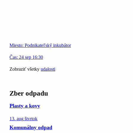
Miesto:
Podnikateľský inkubátor
Čas:
24
sep
16:30
Zobraziť všetky
udalosti
Zber odpadu
Plasty a kovy
13. aug
štvrtok
Komunálny odpad