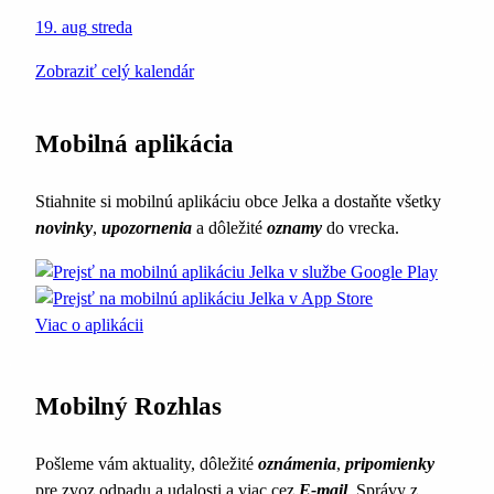
19. aug
streda
Zobraziť celý kalendár
Mobilná aplikácia
Stiahnite si mobilnú aplikáciu obce Jelka a dostaňte všetky
novinky
,
upozornenia
a dôležité
oznamy
do vrecka.
Viac o aplikácii
Mobilný Rozhlas
Pošleme vám aktuality, dôležité
oznámenia
,
pripomienky
pre zvoz odpadu a udalosti a viac cez
E-mail
. Správy z