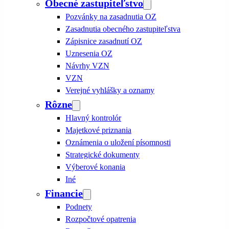
Obecné zastupiteľstvo
Pozvánky na zasadnutia OZ
Zasadnutia obecného zastupiteľstva
Zápisnice zasadnutí OZ
Uznesenia OZ
Návrhy VZN
VZN
Verejné vyhlášky a oznamy
Rôzne
Hlavný kontrolór
Majetkové priznania
Oznámenia o uložení písomnosti
Strategické dokumenty
Výberové konania
Iné
Financie
Podnety
Rozpočtové opatrenia