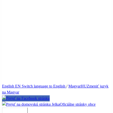
English
EN
Switch language to English
/
Magyar
HU
Zmeniť jazyk
na Magyar
Jelka
Oficiálne stránky obce