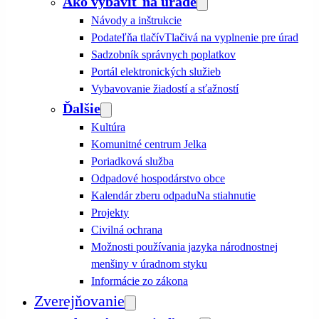
Ako vybaviť na úrade
Návody a inštrukcie
Podateľňa tlačív
Tlačivá na vyplnenie pre úrad
Sadzobník správnych poplatkov
Portál elektronických služieb
Vybavovanie žiadostí a sťažností
Ďalšie
Kultúra
Komunitné centrum Jelka
Poriadková služba
Odpadové hospodárstvo obce
Kalendár zberu odpadu
Na stiahnutie
Projekty
Civilná ochrana
Možnosti používania jazyka národnostnej
menšiny v úradnom styku
Informácie zo zákona
Zverejňovanie