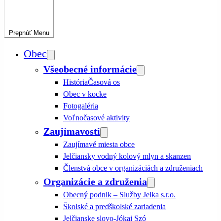
Prepnúť
Menu
Obec
Všeobecné informácie
História
Časová os
Obec v kocke
Fotogaléria
Voľnočasové aktivity
Zaujímavosti
Zaujímavé miesta obce
Jelčiansky vodný kolový mlyn a skanzen
Členstvá obce v organizáciách a združeniach
Organizácie a združenia
Obecný podnik – Služby Jelka s.r.o.
Školské a predškolské zariadenia
Jelčianske slovo-Jókai Szó