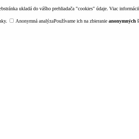
bstránka ukladá do vášho prehliadača "cookies" údaje. Viac informáci
nky.
Anonymná analýza
Používame ich na zbieranie
anonymných
š